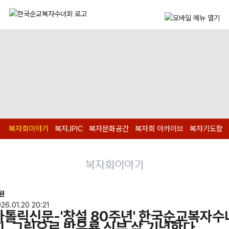
복자회이야기
복자JPIC
복자문화공간
복자회 아카이브
복자기도함
복자회이야기
원
26.01.20 20:21
가톨릭신문-'창설 80주년' 한국순교복자수
회, 그림으로 방유룡 신부 삶 기념한다.