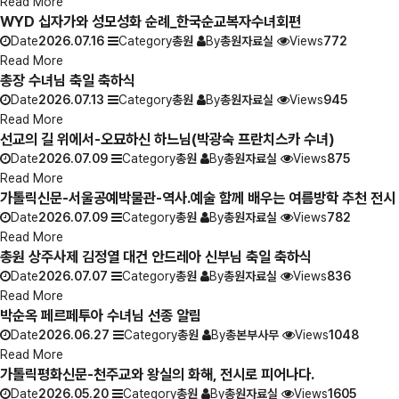
Read More
WYD 십자가와 성모성화 순례_한국순교복자수녀회편
Date
2026.07.16
Category
총원
By
총원자료실
Views
772
Read More
총장 수녀님 축일 축하식
Date
2026.07.13
Category
총원
By
총원자료실
Views
945
Read More
선교의 길 위에서-오묘하신 하느님(박광숙 프란치스카 수녀)
Date
2026.07.09
Category
총원
By
총원자료실
Views
875
Read More
가톨릭신문-서울공예박물관-역사.예술 함께 배우는 여름방학 추천 전시
Date
2026.07.09
Category
총원
By
총원자료실
Views
782
Read More
총원 상주사제 김정열 대건 안드레아 신부님 축일 축하식
Date
2026.07.07
Category
총원
By
총원자료실
Views
836
Read More
박순옥 페르페투아 수녀님 선종 알림
Date
2026.06.27
Category
총원
By
총본부사무
Views
1048
Read More
가톨릭평화신문-천주교와 왕실의 화해, 전시로 피어나다.
Date
2026.05.20
Category
총원
By
총원자료실
Views
1605