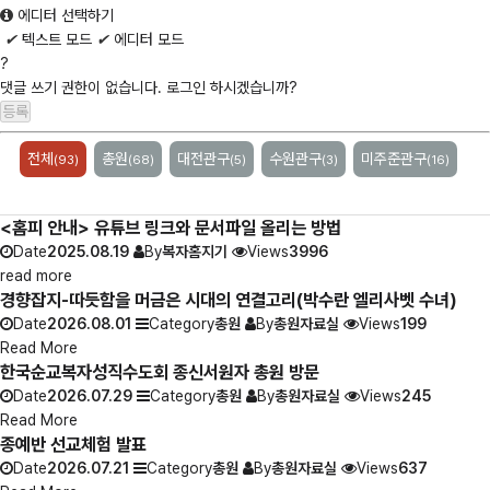
에디터 선택하기
✔
텍스트 모드
✔
에디터 모드
?
댓글 쓰기 권한이 없습니다. 로그인 하시겠습니까?
전체
총원
대전관구
수원관구
미주준관구
(93)
(68)
(5)
(3)
(16)
<홈피 안내> 유튜브 링크와 문서파일 올리는 방법
Date
2025.08.19
By
복자홈지기
Views
3996
read more
경향잡지-따듯함을 머금은 시대의 연결고리(박수란 엘리사벳 수녀)
Date
2026.08.01
Category
총원
By
총원자료실
Views
199
Read More
한국순교복자성직수도회 종신서원자 총원 방문
Date
2026.07.29
Category
총원
By
총원자료실
Views
245
Read More
종예반 선교체험 발표
Date
2026.07.21
Category
총원
By
총원자료실
Views
637