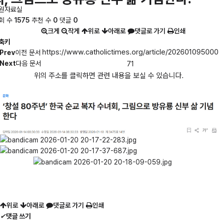
원자료실
회 수
1575
추천 수
0
댓글
0
크게
작게
위로
아래로
댓글로 가기
인쇄
축키
https://www.catholictimes.org/article/202601095000
Prev
이전 문서
Next
다음 문서
71
위의 주소를 클릭하면 관련 내용을 보실 수 있습니다.
위로
아래로
댓글로 가기
인쇄
✔
댓글 쓰기