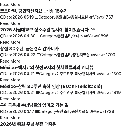
Read More
쁘로마뗄, 평안하신지요...선종 15주기
Date
2026.05.19
Category
총원
By
총원자료실
Views
1767
Read More
2026 서울대교구 성소주일 행사에 참여했습니다. ^^
Date
2026.04.30
Category
총원
By
아녜스
Views
1896
Read More
창설 80주년, 금은경축 감사미사
Date
2026.04.23
Category
총원
By
총원자료실
Views
1799
Read More
México-멕시코의 첫선교지의 첫사람들과의 인터뷰
Date
2026.04.21
Category
미주준관구
By
엘리사벳
Views
1300
Read More
México-창립 80주년 축하 영상 (80ani-felicitació)
Date
2026.04.21
Category
미주준관구
By
엘리사벳
Views
1419
Read More
무아공동체 수녀님들의 엠마오 가는 길
Date
2026.04.17
Category
총원
By
총원자료실
Views
1728
Read More
2026년 총원 주님 부활 대축일