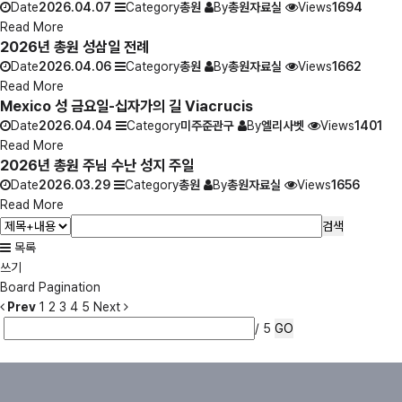
Date
2026.04.07
Category
총원
By
총원자료실
Views
1694
Read More
2026년 총원 성삼일 전례
Date
2026.04.06
Category
총원
By
총원자료실
Views
1662
Read More
Mexico 성 금요일-십자가의 길 Viacrucis
Date
2026.04.04
Category
미주준관구
By
엘리사벳
Views
1401
Read More
2026년 총원 주님 수난 성지 주일
Date
2026.03.29
Category
총원
By
총원자료실
Views
1656
Read More
검색
목록
쓰기
Board Pagination
Prev
1
2
3
4
5
Next
/ 5
GO