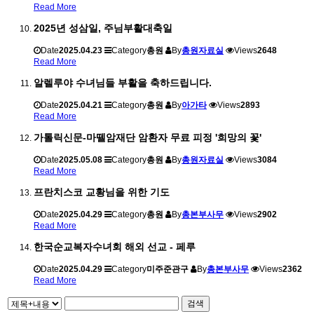
Read More
2025년 성삼일, 주님부활대축일
Date
2025.04.23
Category
총원
By
총원자료실
Views
2648
Read More
알렐루야 수녀님들 부활을 축하드립니다.
Date
2025.04.21
Category
총원
By
아가타
Views
2893
Read More
가톨릭신문-마뗄암재단 암환자 무료 피정 '희망의 꽃'
Date
2025.05.08
Category
총원
By
총원자료실
Views
3084
Read More
프란치스코 교황님을 위한 기도
Date
2025.04.29
Category
총원
By
총본부사무
Views
2902
Read More
한국순교복자수녀회 해외 선교 - 페루
Date
2025.04.29
Category
미주준관구
By
총본부사무
Views
2362
Read More
검색