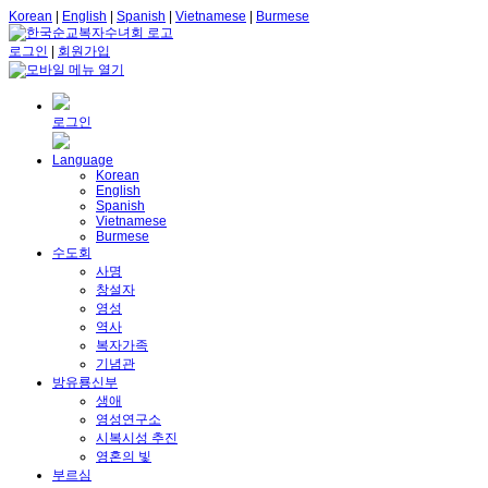
Korean
|
English
|
Spanish
|
Vietnamese
|
Burmese
로그인
|
회원가입
로그인
Language
Korean
English
Spanish
Vietnamese
Burmese
수도회
사명
창설자
영성
역사
복자가족
기념관
방유룡신부
생애
영성연구소
시복시성 추진
영혼의 빛
부르심