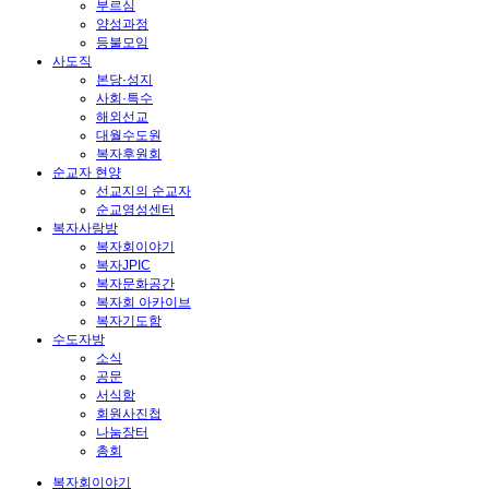
부르심
양성과정
등불모임
사도직
본당·성지
사회·특수
해외선교
대월수도원
복자후원회
순교자 현양
선교지의 순교자
순교영성센터
복자사랑방
복자회이야기
복자JPIC
복자문화공간
복자회 아카이브
복자기도함
수도자방
소식
공문
서식함
회원사진첩
나눔장터
총회
복자회이야기