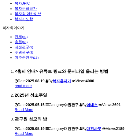
복자JPIC
복자문화공간
복자회 아카이브
복자기도함
복자회이야기
전체
(93)
총원
(68)
대전관구
(5)
수원관구
(3)
미주준관구
(16)
<홈피 안내> 유튜브 링크와 문서파일 올리는 방법
Date
2025.08.19
By
복자홈지기
Views
4006
read more
2025년 성소주일
Date
2025.05.15
Category
수원관구
By
아녜스
Views
2691
Read More
관구원 성모의 밤
Date
2025.05.19
Category
대전관구
By
대전사무
Views
2189
Read More