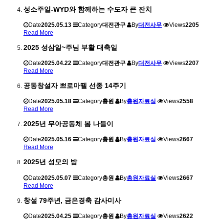
성소주일-WYD와 함께하는 수도자 큰 잔치
Date
2025.05.13
Category
대전관구
By
대전사무
Views
2205
Read More
2025 성삼일~주님 부활 대축일
Date
2025.04.22
Category
대전관구
By
대전사무
Views
2207
Read More
공동창설자 쁘로마뗄 선종 14주기
Date
2025.05.18
Category
총원
By
총원자료실
Views
2558
Read More
2025년 무아공동체 봄 나들이
Date
2025.05.16
Category
총원
By
총원자료실
Views
2667
Read More
2025년 성모의 밤
Date
2025.05.07
Category
총원
By
총원자료실
Views
2667
Read More
창설 79주년, 금은경축 감사미사
Date
2025.04.25
Category
총원
By
총원자료실
Views
2622