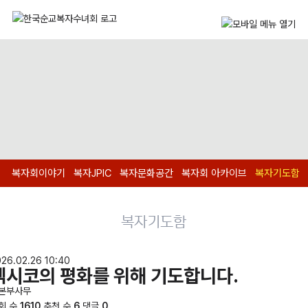
복자회이야기
복자JPIC
복자문화공간
복자회 아카이브
복자기도함
복자기도함
26.02.26 10:40
멕시코의 평화를 위해 기도합니다.
본부사무
회 수
1610
추천 수
6
댓글
0