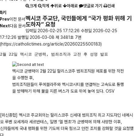
크게
작게
위로
아래로
댓글로 가기
인쇄
축키
멕시코 주교단, 국민들에게 “국가 평화 위해 기
Prev
이전 문서
도하자” 요청
Next
다음 문서
입력일 2026-02-25 17:12:26 수정일 2026-02-25
17:12:26 발행일 2026-03-08 제 3481호 7면
(https://catholictimes.org/article/20260225500183)
2월 22일 멕시코 군병력, 범죄조직과 교전 후 성명 발표
멕시코 군병력이 2월 22일 할리스코주 범죄조직원 체포를 위한 작전
을 수행한 후,
범죄조직원들이 푸에블라주와 멕시코시티를 연결하는 고속도로 통행
을 방해하기 위해 불을 지른 버스가 도로 위에 놓여 있다. OSV
[외신종합] 멕시코 주교회의는 할리스코주 신세대 범죄조직 최고 지도자인 네메시
오 루벤 오세게라 세르반테스, 일명 ‘엘 멘초’가 군병력에 의해 사망한 이후,
신자들에게 국내 평화를 위한 기도에 더욱 힘쓰고 안전 조치를 강화할 것을 요청했
다.