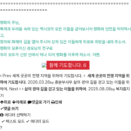
=================================================
==================
평화의 주님,
폭력과 두려움 속에 있는 멕시코의 모든 이들을 굽어보시어 평화와 안전을 허락하시
고,
정의와 화해의 길을 열어 주시어 상처 입은 이들에게 위로와 희망을 내려 주소서.
평화의 모후이신 성모님의 전구로
우리 모두가 신앙 안에서 하나 되어 평화를 이루게 하소서. 아멘.
함께 기도합니다. 6
Prev
세계 곳곳의 전쟁 지역을 위하여 기도합시다.
세계 곳곳의 전쟁 지역을 위
하여 기도합시다.
2026.03.26
총본부사무
삶의 광야 길을 걷고 있는 이들을 위
by
하여.
Next
삶의 광야 길을 걷고 있는 이들을 위하여.
2025.08.08
복자홈지
by
기
위로
아래로
댓글로 가기
인쇄
✔
댓글 쓰기
에디터 선택하기
✔
텍스트 모드
✔
에디터 모드
?