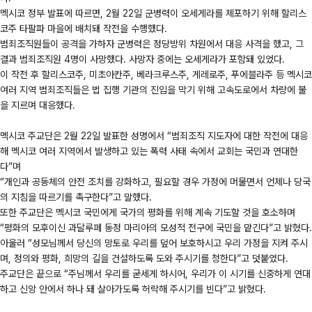
멕시코 정부 발표에 따르면, 2월 22일 군병력이 오세게라를 체포하기 위해 할리스
코주 타팔파 마을에 배치돼 작전을 수행했다.
범죄조직원들이 공격을 가하자 군병력은 정당방위 차원에서 대응 사격을 했고, 그
결과 범죄조직원 4명이 사망했다. 사망자 중에는 오세게라가 포함돼 있었다.
이 작전 후 할리스코주, 미초아칸주, 베라크루스주, 게레로주, 푸에블라주 등 멕시코
여러 지역 범죄조직들은 법 집행 기관의 진입을 막기 위해 고속도로에서 차량에 불
을 지르며 대응했다.
멕시코 주교단은 2월 22일 발표한 성명에서 “범죄조직 지도자에 대한 작전에 대응
해 멕시코 여러 지역에서 발생하고 있는 폭력 사태 속에서 교회는 국민과 연대한
다”며
“개인과 공동체의 안전 조치를 강화하고, 필요할 경우 가정에 머물면서 언제나 당국
의 지침을 따르기를 촉구한다”고 말했다.
또한 주교단은 멕시코 국민에게 국가의 평화를 위해 계속 기도할 것을 호소하며
“평화의 모후이신 과달루페 동정 마리아의 모성적 전구에 국민을 맡긴다”고 밝혔다.
아울러 “성모님께서 당신의 망토로 우리를 덮어 보호하시고 우리 가정을 지켜 주시
며, 정의와 평화, 희망의 길을 건설하도록 도와 주시기를 청한다”고 덧붙였다.
주교단은 끝으로 “주님께서 우리를 굳세게 하시어, 우리가 이 시기를 신중하게 연대
하고 신앙 안에서 하나 돼 살아가도록 허락해 주시기를 빈다”고 밝혔다.