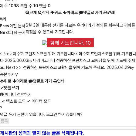
회 수
1098
추천 수
10
댓글
0
크게
작게
위로
아래로
댓글로 가기
인쇄
축키
6월 3일 대통령 선거를 치르는 우리나라가 정의를 회복하고 평화를
Prev
이전 문서
되찾을 수 있도록 기도합니다.
Next
다음 문서
함께 기도합니다. 10
Prev
이수호 프란치스코를 위해 기도합니다
이수호 프란치스코를 위해 기도합니
다
2025.06.03
마리아고레티
선종하신 프란치스코 교황님을 위해 기도해 주세
by
요.
Next
선종하신 프란치스코 교황님을 위해 기도해 주세요.
2025.04.29
by
총본부사무
위로
아래로
댓글로 가기
인쇄
✔
댓글 쓰기
에디터 선택하기
✔
텍스트 모드
✔
에디터 모드
?
댓글 쓰기 권한이 없습니다. 로그인 하시겠습니까?
게시판의 성격과 맞지 않는 글은 삭제됩니다.