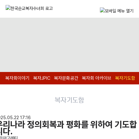
복자회이야기
복자JPIC
복자문화공간
복자회 아카이브
복자기도함
복자기도함
25.05.22 17:16
우리나라 정의회복과 평화를 위하여 기도합
니다.
리아고레티