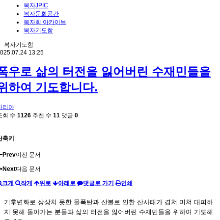
복자JPIC
복자문화공간
복자회 아카이브
복자기도함
복자기도함
025.07.24 13:25
폭우로 삶의 터전을 잃어버린 수재민들을
위하여 기도합니다.
마리아
조회 수
1126
추천 수
11
댓글
0
단축키
Prev
이전 문서
Next
다음 문서
크게
작게
위로
아래로
댓글로 가기
인쇄
기후변화로 상상치 못한 물폭탄과 산불로 인한 산사태가 겹쳐 미쳐 대피하
지 못해 돌아가는 분들과 삶의 터전을 잃어버린 수재민들을 위하여 기도해