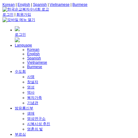
Korean
|
English
|
Spanish
|
Vietnamese
|
Burmese
로그인
|
회원가입
로그인
Language
Korean
English
Spanish
Vietnamese
Burmese
수도회
사명
창설자
영성
역사
복자가족
기념관
방유룡신부
생애
영성연구소
시복시성 추진
영혼의 빛
부르심