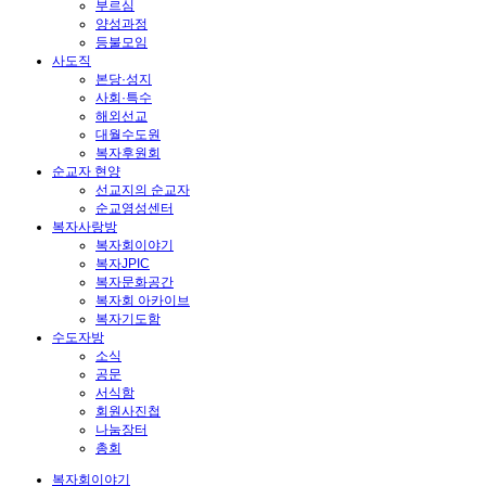
부르심
양성과정
등불모임
사도직
본당·성지
사회·특수
해외선교
대월수도원
복자후원회
순교자 현양
선교지의 순교자
순교영성센터
복자사랑방
복자회이야기
복자JPIC
복자문화공간
복자회 아카이브
복자기도함
수도자방
소식
공문
서식함
회원사진첩
나눔장터
총회
복자회이야기