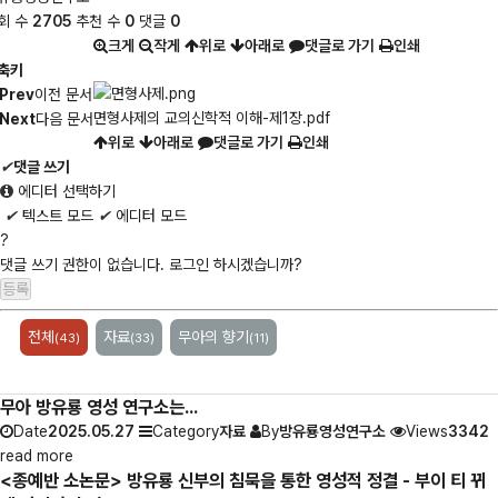
회 수
2705
추천 수
0
댓글
0
크게
작게
위로
아래로
댓글로 가기
인쇄
축키
Prev
이전 문서
면형사제의 교의신학적 이해-제1장.pdf
Next
다음 문서
위로
아래로
댓글로 가기
인쇄
✔
댓글 쓰기
에디터 선택하기
✔
텍스트 모드
✔
에디터 모드
?
댓글 쓰기 권한이 없습니다. 로그인 하시겠습니까?
전체
자료
무아의 향기
(43)
(33)
(11)
무아 방유룡 영성 연구소는...
Date
2025.05.27
Category
자료
By
방유룡영성연구소
Views
3342
read more
<종예반 소논문> 방유룡 신부의 침묵을 통한 영성적 정결 - 부이 티 뀌