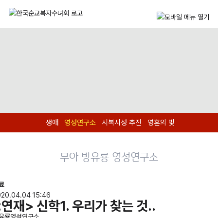
생애
영성연구소
시복시성 추진
영혼의 빛
무아 방유룡 영성연구소
료
20.04.04 15:46
<연재> 신학1. 우리가 찾는 것..
유룡영성연구소