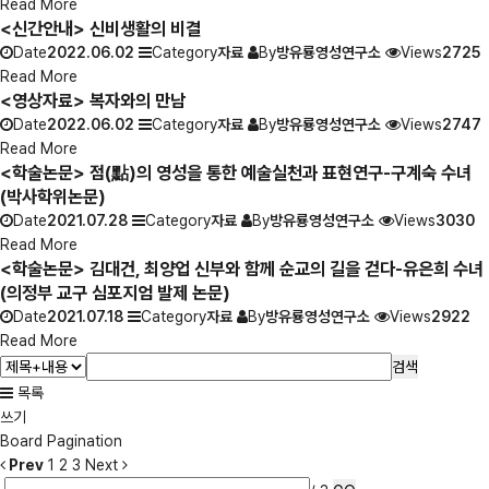
Read More
<신간안내> 신비생활의 비결
Date
2022.06.02
Category
자료
By
방유룡영성연구소
Views
2725
Read More
<영상자료> 복자와의 만남
Date
2022.06.02
Category
자료
By
방유룡영성연구소
Views
2747
Read More
<학술논문> 점(點)의 영성을 통한 예술실천과 표현연구-구계숙 수녀
(박사학위논문)
Date
2021.07.28
Category
자료
By
방유룡영성연구소
Views
3030
Read More
<학술논문> 김대건, 최양업 신부와 함께 순교의 길을 걷다-유은희 수녀
(의정부 교구 심포지엄 발제 논문)
Date
2021.07.18
Category
자료
By
방유룡영성연구소
Views
2922
Read More
검색
목록
쓰기
Board Pagination
Prev
1
2
3
Next