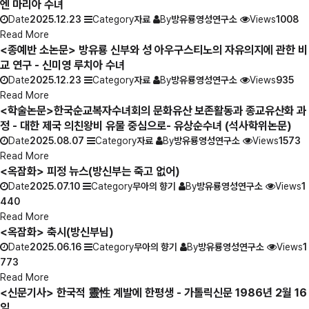
엔 마리아 수녀
Date
2025.12.23
Category
자료
By
방유룡영성연구소
Views
1008
Read More
<종예반 소논문> 방유룡 신부와 성 아우구스티노의 자유의지에 관한 비
교 연구 - 신미영 루치아 수녀
Date
2025.12.23
Category
자료
By
방유룡영성연구소
Views
935
Read More
<학술논문>한국순교복자수녀회의 문화유산 보존활동과 종교유산화 과
정 - 대한 제국 의친왕비 유물 중심으로- 유상순수녀 (석사학위논문)
Date
2025.08.07
Category
자료
By
방유룡영성연구소
Views
1573
Read More
<옥잠화> 피정 뉴스(방신부는 죽고 없어)
Date
2025.07.10
Category
무아의 향기
By
방유룡영성연구소
Views
1
440
Read More
<옥잠화> 축시(방신부님)
Date
2025.06.16
Category
무아의 향기
By
방유룡영성연구소
Views
1
773
Read More
<신문기사> 한국적 靈性 계발에 한평생 - 가톨릭신문 1986년 2월 16
일