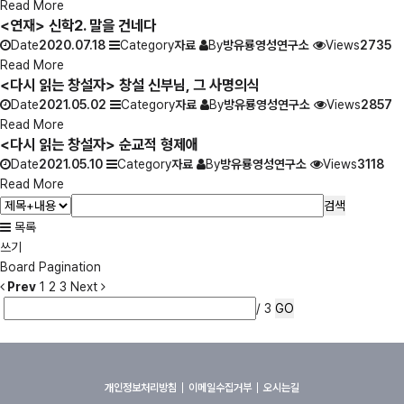
Read More
<연재> 신학2. 말을 건네다
Date
2020.07.18
Category
자료
By
방유룡영성연구소
Views
2735
Read More
<다시 읽는 창설자> 창설 신부님, 그 사명의식
Date
2021.05.02
Category
자료
By
방유룡영성연구소
Views
2857
Read More
<다시 읽는 창설자> 순교적 형제애
Date
2021.05.10
Category
자료
By
방유룡영성연구소
Views
3118
Read More
검색
목록
쓰기
Board Pagination
Prev
1
2
3
Next
/ 3
GO
개인정보처리방침
이메일수집거부
오시는길