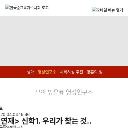
생애
영성연구소
시복시성 추진
영혼의 빛
무아 방유룡 영성연구소
료
20.04.04 15:46
<연재> 신학1. 우리가 찾는 것..
유룡영성연구소