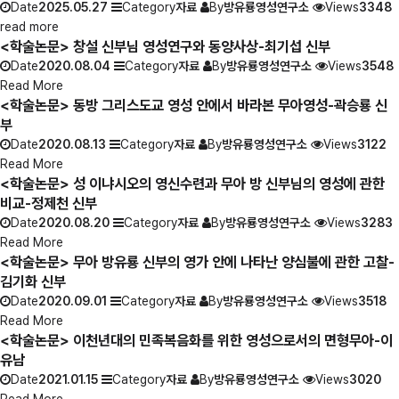
Date
2025.05.27
Category
자료
By
방유룡영성연구소
Views
3348
read more
<학술논문> 창설 신부님 영성연구와 동양사상-최기섭 신부
Date
2020.08.04
Category
자료
By
방유룡영성연구소
Views
3548
Read More
<학술논문> 동방 그리스도교 영성 안에서 바라본 무아영성-곽승룡 신
부
Date
2020.08.13
Category
자료
By
방유룡영성연구소
Views
3122
Read More
<학술논문> 성 이냐시오의 영신수련과 무아 방 신부님의 영성에 관한
비교-정제천 신부
Date
2020.08.20
Category
자료
By
방유룡영성연구소
Views
3283
Read More
<학술논문> 무아 방유룡 신부의 영가 안에 나타난 양심불에 관한 고찰-
김기화 신부
Date
2020.09.01
Category
자료
By
방유룡영성연구소
Views
3518
Read More
<학술논문> 이천년대의 민족복음화를 위한 영성으로서의 면형무아-이
유남
Date
2021.01.15
Category
자료
By
방유룡영성연구소
Views
3020