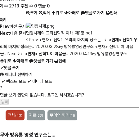
회 수
2713
추천 수
0
댓글
0
크게
작게
위로
아래로
댓글로 가기
인쇄
축키
Prev
이전 문서
면형사제의 교의신학적 이해-제1장.pdf
Next
다음 문서
Prev
<연재> 신학1. 우리의 마지막 성소는..
<연재> 신학1. 우
리의 마지막 성소는..
2020.03.28
방유룡영성연구소
<연재> 신학1. 이 마음
by
을..
Next
<연재> 신학1. 이 마음을..
2020.04.13
방유룡영성연구소
by
위로
아래로
댓글로 가기
인쇄
✔
댓글 쓰기
에디터 선택하기
✔
텍스트 모드
✔
에디터 모드
?
댓글 쓰기 권한이 없습니다. 로그인 하시겠습니까?
전체
자료
무아의 향기
(43)
(33)
(11)
무아 방유룡 영성 연구소는...