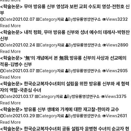
Read More
<학술논문> 무아 방유룡 신부 영성과 보편 교회 수도회 영성-전헌호 신
부
Date
2021.02.07
Category
자료
By
방유룡영성연구소
Views
3232
Read More
<학술논문> 내적 평화, 무아 방유룡 신부와 성녀 예수의 데레사-박현찬
신부
Date
2021.02.24
Category
자료
By
방유룡영성연구소
Views
2890
Read More
<학술논문> '無'의 개념에서 본 無我 방유룡 신부의 사상과 선교에의
적용-김병수 신부
Date
2021.03.07
Category
자료
By
방유룡영성연구소
Views
2935
Read More
<학술논문> 한국순교복자수녀회의 설립을 위한 방유룡 신부와 세 협력
자의 역할-국춘심 수녀
Date
2021.03.17
Category
자료
By
방유룡영성연구소
Views
3375
Read More
<학술논문> 방유룡 신부 생애와 가계에 대한 재고찰-한미라 교수
Date
2021.03.29
Category
자료
By
방유룡영성연구소
Views
2631
Read More
<학술논문> 한국순교복자수녀회 공동 설립자 윤병현 수녀의 순교자 현