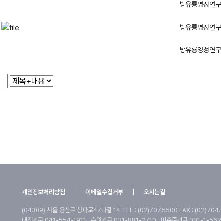
방유룡영성연구
식
방유룡영성연구
방유룡영성연구
개인정보처리방침
이메일수집거부
오시는길
(04309) 서울 용산구 청파로47나길 14
TEL : (02)707.5500 FAX : (02)704
대전관구 041-554-1911
수원관구 031-881-2710
미주준관구 001-1-562