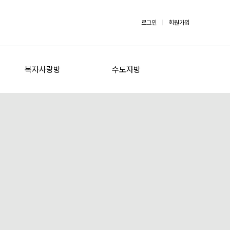
로그인
|
회원가입
복자사랑방
수도자방