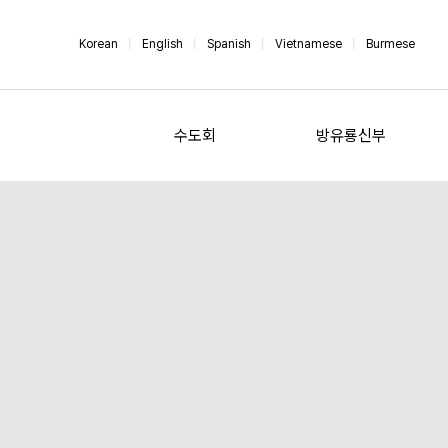
Korean
|
English
|
Spanish
|
Vietnamese
|
Burmese
수도회
방유룡신부