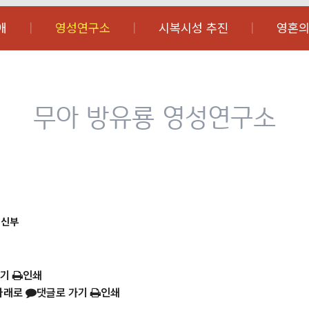
애
영성연구소
시복시성 추진
영혼의
무아 방유룡 영성연구소
 신부
가기
인쇄
아래로
댓글로 가기
인쇄