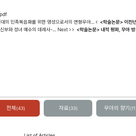
pdf
대의 민족복음화를 위한 영성으로서의 면형무아...
<학술논문> 이천년
신부와 성녀 예수의 데레사-...
Next
<학술논문> 내적 평화, 무아 방
전체
자료
무아의 향기
(43)
(33)
(11
List of Articles