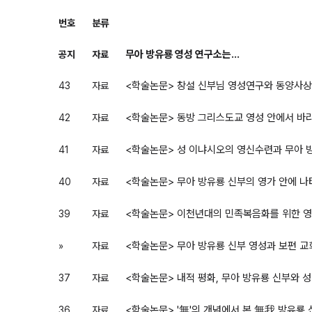
번호
분류
무아 방유룡 영성 연구소는...
공지
자료
<학술논문> 창설 신부님 영성연구와 동양사
43
자료
<학술논문> 동방 그리스도교 영성 안에서 바
42
자료
<학술논문> 성 이냐시오의 영신수련과 무아 
41
자료
<학술논문> 무아 방유룡 신부의 영가 안에 
40
자료
<학술논문> 이천년대의 민족복음화를 위한 
39
자료
<학술논문> 무아 방유룡 신부 영성과 보편 
»
자료
<학술논문> 내적 평화, 무아 방유룡 신부와 
37
자료
<학술논문> '無'의 개념에서 본 無我 방유룡
36
자료