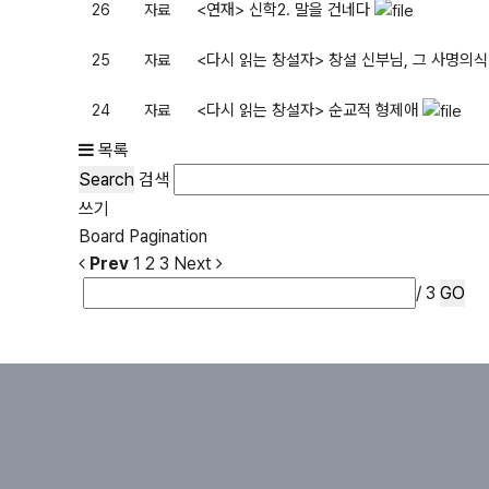
<연재> 신학2. 말을 건네다
26
자료
<다시 읽는 창설자> 창설 신부님, 그 사명의
25
자료
<다시 읽는 창설자> 순교적 형제애
24
자료
목록
Search
검색
쓰기
Board Pagination
Prev
1
2
3
Next
/ 3
GO