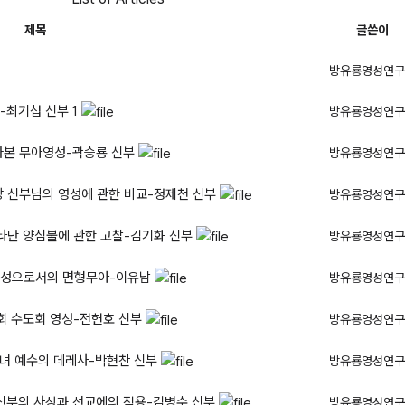
제목
글쓴이
방유룡영성연구
상-최기섭 신부
1
방유룡영성연구
라본 무아영성-곽승룡 신부
방유룡영성연구
방 신부님의 영성에 관한 비교-정제천 신부
방유룡영성연구
나타난 양심불에 관한 고찰-김기화 신부
방유룡영성연구
영성으로서의 면형무아-이유남
방유룡영성연구
교회 수도회 영성-전헌호 신부
방유룡영성연구
성녀 예수의 데레사-박현찬 신부
방유룡영성연구
 신부의 사상과 선교에의 적용-김병수 신부
방유룡영성연구