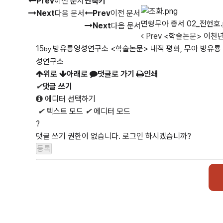
Prev
이전 문서
단축키
Next
다음 문서
Prev
이전 문서
면형무아 총서 02_전헌호.
Next
다음 문서
Prev
<학술논문> 이천년
15
방유룡영성연구소
<학술논문> 내적 평화, 무아 방유룡 
by
성연구소
위로
아래로
댓글로 가기
인쇄
✔
댓글 쓰기
에디터 선택하기
✔
텍스트 모드
✔
에디터 모드
?
댓글 쓰기 권한이 없습니다. 로그인 하시겠습니까?