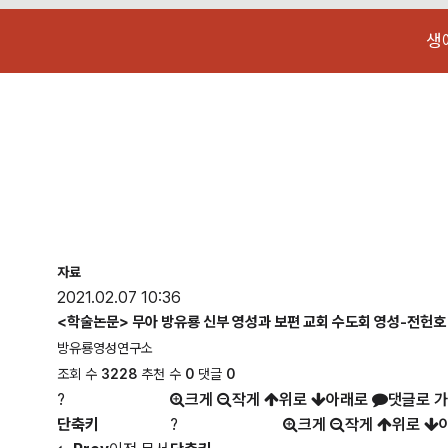
생
자료
2021.02.07 10:36
<학술논문> 무아 방유룡 신부 영성과 보편 교회 수도회 영성-전헌호
방유룡영성연구소
조회 수
3228
추천 수
0
댓글
0
?
크게
작게
위로
아래로
댓글로 
단축키
?
크게
작게
위로