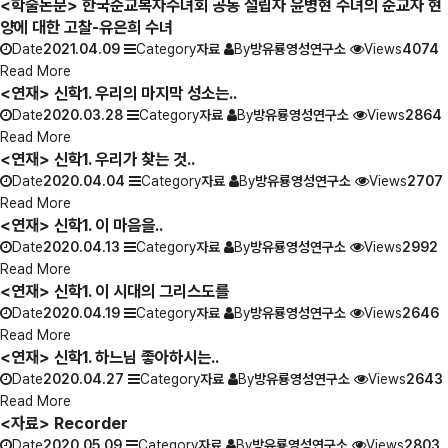
<학술논문> 한국순교복자수녀회 공동 설립자 윤병현 수녀의 순교자 현
양에 대한 고찰-유은희 수녀
Date
2021.04.09
Category
자료
By
방유룡영성연구소
Views
4074
Read More
<연재> 신학1. 우리의 마지막 성소는..
Date
2020.03.28
Category
자료
By
방유룡영성연구소
Views
2864
Read More
<연재> 신학1. 우리가 찾는 것..
Date
2020.04.04
Category
자료
By
방유룡영성연구소
Views
2707
Read More
<연재> 신학1. 이 마음을..
Date
2020.04.13
Category
자료
By
방유룡영성연구소
Views
2992
Read More
<연재> 신학1. 이 시대의 그리스도를
Date
2020.04.19
Category
자료
By
방유룡영성연구소
Views
2646
Read More
<연재> 신학1. 하느님 좋아하시는..
Date
2020.04.27
Category
자료
By
방유룡영성연구소
Views
2643
Read More
<자료> Recorder
Date
2020.05.09
Category
자료
By
방유룡영성연구소
Views
2803