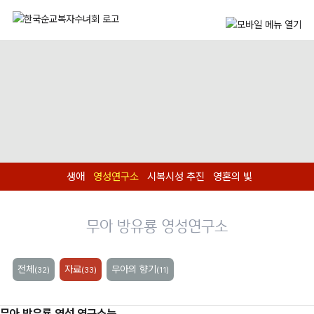
생애
영성연구소
시복시성 추진
영혼의 빛
무아 방유룡 영성연구소
전체
자료
무아의 향기
(32)
(33)
(11)
무아 방유룡 영성 연구소는...