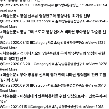
Date
2025.05.27
Category
자료
By
방유룡영성연구소
Views
3344
read more
<학술논문> 창설 신부님 영성연구와 동양사상-최기섭 신부
Date
2020.08.04
Category
자료
By
방유룡영성연구소
Views
3548
Read More
<학술논문> 동방 그리스도교 영성 안에서 바라본 무아영성-곽승룡 신
부
Date
2020.08.13
Category
자료
By
방유룡영성연구소
Views
3122
Read More
<학술논문> 성 이냐시오의 영신수련과 무아 방 신부님의 영성에 관한
비교-정제천 신부
Date
2020.08.20
Category
자료
By
방유룡영성연구소
Views
3278
Read More
<학술논문> 무아 방유룡 신부의 영가 안에 나타난 양심불에 관한 고찰-
김기화 신부
Date
2020.09.01
Category
자료
By
방유룡영성연구소
Views
3516
Read More
<학술논문> 이천년대의 민족복음화를 위한 영성으로서의 면형무아-이
유남
Date
2021.01.15
Category
자료
By
방유룡영성연구소
Views
3018