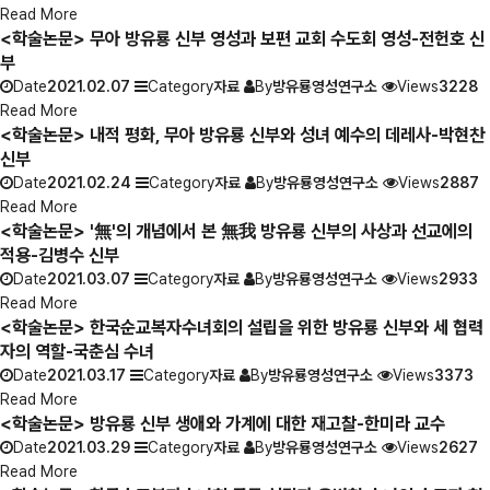
Read More
<학술논문> 무아 방유룡 신부 영성과 보편 교회 수도회 영성-전헌호 신
부
Date
2021.02.07
Category
자료
By
방유룡영성연구소
Views
3228
Read More
<학술논문> 내적 평화, 무아 방유룡 신부와 성녀 예수의 데레사-박현찬
신부
Date
2021.02.24
Category
자료
By
방유룡영성연구소
Views
2887
Read More
<학술논문> '無'의 개념에서 본 無我 방유룡 신부의 사상과 선교에의
적용-김병수 신부
Date
2021.03.07
Category
자료
By
방유룡영성연구소
Views
2933
Read More
<학술논문> 한국순교복자수녀회의 설립을 위한 방유룡 신부와 세 협력
자의 역할-국춘심 수녀
Date
2021.03.17
Category
자료
By
방유룡영성연구소
Views
3373
Read More
<학술논문> 방유룡 신부 생애와 가계에 대한 재고찰-한미라 교수
Date
2021.03.29
Category
자료
By
방유룡영성연구소
Views
2627
Read More