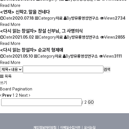
Read More
<연재> 신학2. 말을 건네다
Date
2020.07.18
Category
자료
By
방유룡영성연구소
Views
2734
Read More
<다시 읽는 창설자> 창설 신부님, 그 사명의식
Date
2021.05.02
Category
자료
By
방유룡영성연구소
Views
2855
Read More
<다시 읽는 창설자> 순교적 형제애
Date
2021.05.10
Category
자료
By
방유룡영성연구소
Views
3111
Read More
검색
목록
쓰기
Board Pagination
Prev
1
2
Next
/ 2
GO
개인정보처리방침
이메일수집거부
오시는길