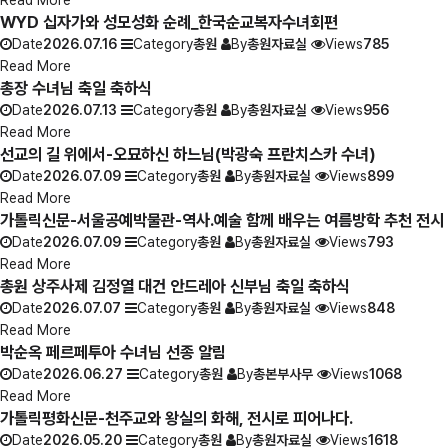
Read More
WYD 십자가와 성모성화 순례_한국순교복자수녀회편
Date
2026.07.16
Category
총원
By
총원자료실
Views
785
Read More
총장 수녀님 축일 축하식
Date
2026.07.13
Category
총원
By
총원자료실
Views
956
Read More
선교의 길 위에서-오묘하신 하느님(박광숙 프란치스카 수녀)
Date
2026.07.09
Category
총원
By
총원자료실
Views
899
Read More
가톨릭신문-서울공예박물관-역사.예술 함께 배우는 여름방학 추천 전시
Date
2026.07.09
Category
총원
By
총원자료실
Views
793
Read More
총원 상주사제 김정열 대건 안드레아 신부님 축일 축하식
Date
2026.07.07
Category
총원
By
총원자료실
Views
848
Read More
박순옥 페르페투아 수녀님 선종 알림
Date
2026.06.27
Category
총원
By
총본부사무
Views
1068
Read More
가톨릭평화신문-천주교와 왕실의 화해, 전시로 피어나다.
Date
2026.05.20
Category
총원
By
총원자료실
Views
1618