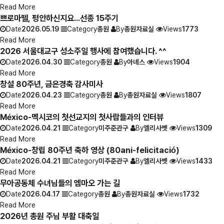
Read More
쁘로마뗄, 평안하신지요...선종 15주기
Date
2026.05.19
Category
총원
By
총원자료실
Views
1773
Read More
2026 서울대교구 성소주일 행사에 참여했습니다. ^^
Date
2026.04.30
Category
총원
By
아녜스
Views
1904
Read More
창설 80주년, 금은경축 감사미사
Date
2026.04.23
Category
총원
By
총원자료실
Views
1807
Read More
México-멕시코의 첫선교지의 첫사람들과의 인터뷰
Date
2026.04.21
Category
미주준관구
By
엘리사벳
Views
1309
Read More
México-창립 80주년 축하 영상 (80ani-felicitació)
Date
2026.04.21
Category
미주준관구
By
엘리사벳
Views
1433
Read More
무아공동체 수녀님들의 엠마오 가는 길
Date
2026.04.17
Category
총원
By
총원자료실
Views
1732
Read More
2026년 총원 주님 부활 대축일