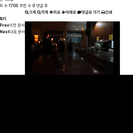
회 수
1705
추천 수
0
댓글
0
크게
작게
위로
아래로
댓글로 가기
인쇄
축키
Prev
이전 문서
Next
다음 문서