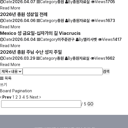
Date
2026.04.07
Category
총원
By
총원자료실
Views
1705
Read More
2026년 총원 성삼일 전례
Date
2026.04.06
Category
총원
By
총원자료실
Views
1673
Read More
Mexico 성 금요일-십자가의 길 Viacrucis
Date
2026.04.04
Category
미주준관구
By
엘리사벳
Views
1417
Read More
2026년 총원 주님 수난 성지 주일
Date
2026.03.29
Category
총원
By
총원자료실
Views
1662
Read More
검색
목록
쓰기
Board Pagination
Prev
1
2
3
4
5
Next
/ 5
GO