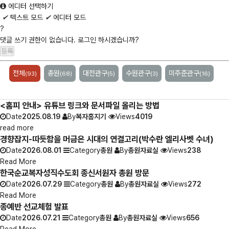
에디터 선택하기
✔
텍스트 모드
✔
에디터 모드
?
댓글 쓰기 권한이 없습니다. 로그인 하시겠습니까?
전체
총원
대전관구
수원관구
미주준관구
(93)
(68)
(5)
(3)
(16)
<홈피 안내> 유튜브 링크와 문서파일 올리는 방법
Date
2025.08.19
By
복자홈지기
Views
4019
read more
경향잡지-따듯함을 머금은 시대의 연결고리(박수란 엘리사벳 수녀)
Date
2026.08.01
Category
총원
By
총원자료실
Views
238
Read More
한국순교복자성직수도회 종신서원자 총원 방문
Date
2026.07.29
Category
총원
By
총원자료실
Views
272
Read More
종예반 선교체험 발표
Date
2026.07.21
Category
총원
By
총원자료실
Views
656