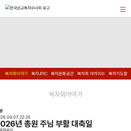
복자회이야기
복자JPIC
복자문화공간
복자회 아카이브
복자기도함
복자회이야기
원
26.04.07 22:35
2026년 총원 주님 부활 대축일
원자료실