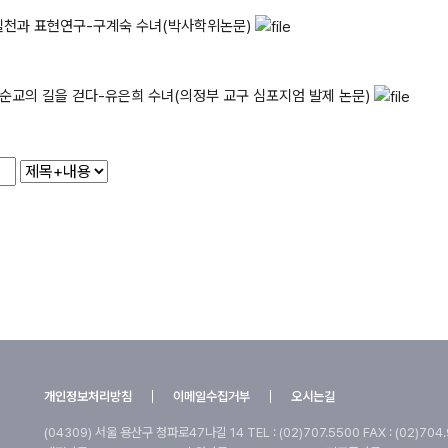
술실천과 표현연구-구계숙 수녀(박사학위논문)
 순교의 길을 걷다-유은희 수녀(의정부 교구 심포지엄 발제 논문)
개인정보처리방침
이메일수집거부
오시는길
(04309) 서울 용산구 청파로47나길 14
TEL : (02)707.5500 FAX : (02)704