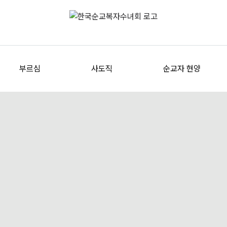
부르심
사도직
순교자 현양