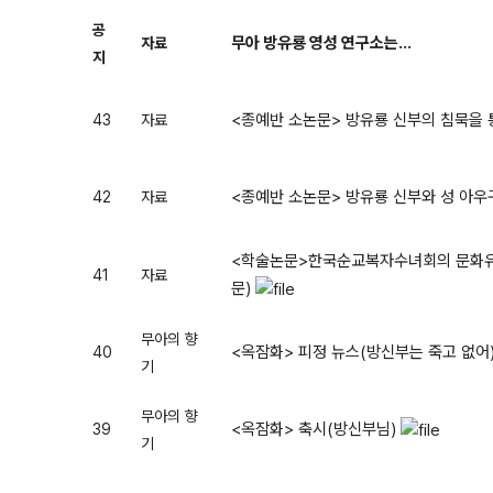
공
무아 방유룡 영성 연구소는...
자료
지
<종예반 소논문> 방유룡 신부의 침묵을 
43
자료
<종예반 소논문> 방유룡 신부와 성 아우
42
자료
<학술논문>한국순교복자수녀회의 문화유산
41
자료
문)
무아의 향
<옥잠화> 피정 뉴스(방신부는 죽고 없어
40
기
무아의 향
<옥잠화> 축시(방신부님)
39
기