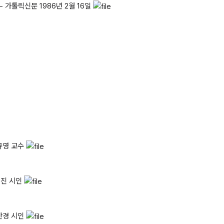
 가톨릭신문 1986년 2월 16일
김규영 교수
희진 시인
성찬경 시인