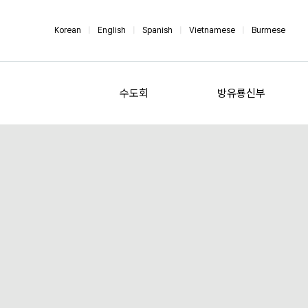
Korean
|
English
|
Spanish
|
Vietnamese
|
Burmese
수도회
방유룡신부