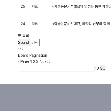
<학술논문> 점(點)의 영성을 통한 예
25
자료
<학술논문> 김대건, 최양업 신부와 함께
24
자료
목록
Search
검색
쓰기
Board Pagination
Prev
1
2
3
Next
/ 3
GO