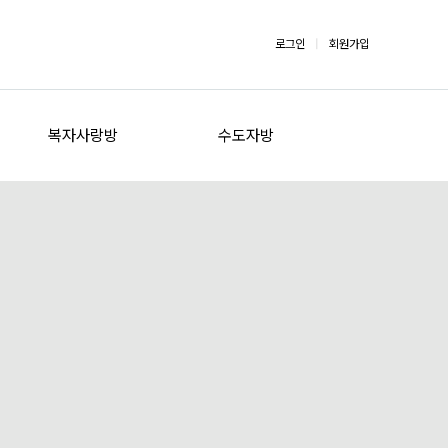
로그인
|
회원가입
복자사랑방
수도자방