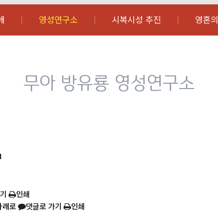
애
영성연구소
시복시성 추진
영혼의
무아 방유룡 영성연구소
1
가기
인쇄
아래로
댓글로 가기
인쇄