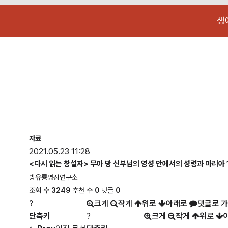
생
자료
2021.05.23 11:28
<다시 읽는 창설자> 무아 방 신부님의 영성 안에서의 성령과 마리아 
방유룡영성연구소
조회 수
3249
추천 수
0
댓글
0
?
크게
작게
위로
아래로
댓글로 
단축키
?
크게
작게
위로