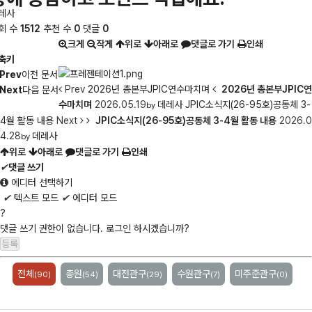
레사
회 수
1512
추천 수
0
댓글
0
크게
작게
위로
아래로
댓글로 가기
인쇄
축키
Prev
이전 문서
Prev
2026년 총본부JPIC연수마치며
2026년 총본부JPIC연
Next
다음 문서
수마치며
2026.05.19
데레사
JPIC소식지(26-95호)공동체 3-
by
4월 활동 내용
Next
JPIC소식지(26-95호)공동체 3-4월 활동 내용
2026.0
4.28
데레사
by
위로
아래로
댓글로 가기
인쇄
✔
댓글 쓰기
에디터 선택하기
✔
텍스트 모드
✔
에디터 모드
?
댓글 쓰기 권한이 없습니다. 로그인 하시겠습니까?
전체
총원
대전관구
수원관구
미주준관구
(90)
(54)
(29)
(7)
(0)