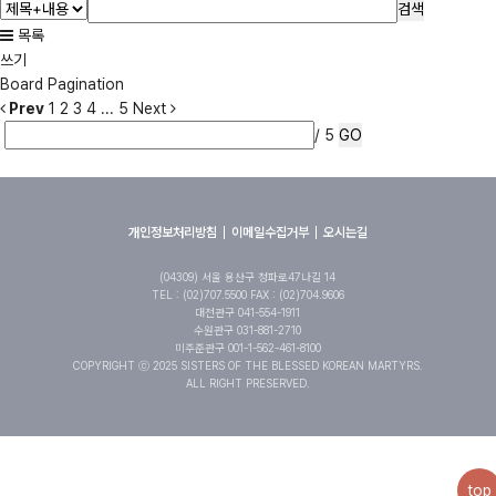
검색
목록
쓰기
Board Pagination
Prev
1
2
3
4
...
5
Next
/ 5
GO
개인정보처리방침
이메일수집거부
오시는길
(04309) 서울 용산구 청파로47나길 14
TEL : (02)707.5500 FAX : (02)704.9606
대전관구 041-554-1911
수원관구 031-881-2710
미주준관구 001-1-562-461-8100
COPYRIGHT ⓒ 2025 SISTERS OF THE BLESSED KOREAN MARTYRS.
ALL RIGHT PRESERVED.
top