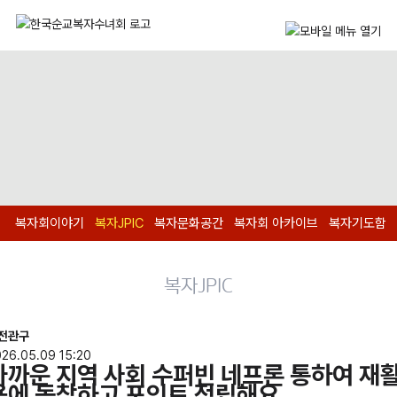
복자회이야기
복자JPIC
복자문화공간
복자회 아카이브
복자기도함
복자JPIC
전관구
26.05.09 15:20
가까운 지역 사회 수퍼빈 네프론 통하여 재
용에 동참하고 포인트 적립해요.