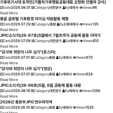
기후위기시대 토착민(가톨릭기후행동공동대표 오현화 안젤라 강사)
Date
2026.08.01
Category
대전관구
By
데레사
Views
96
Read More
몽골 글로벌 기후환경 리더십 자원활동 체험
Date
2026.07.29
Category
총원
By
소화데레사
Views
135
Read More
JPIC소식지(26-97호)5월에서 7월초까지 공동체 활동 이야기
Date
2026.07.09
Category
대전관구
By
데레사
Views
610
Read More
"감사와 희망이 나무 심기"(포스터)
Date
2026.07.01
Category
총원
By
데레사
Views
870
Read More
"감사와 희망의 나무 심기"(영상)
Date
2026.07.01
Category
총원
By
데레사
Views
834
Read More
JPIC소식지(26-96호)5월, 6월 공동체 활동 내용
Date
2026.06.19
Category
대전관구
By
데레사
Views
1256
Read More
2026년 총본부JPIC연수마치며
Date
2026.05.19
Category
총원
By
데레사
Views
1525