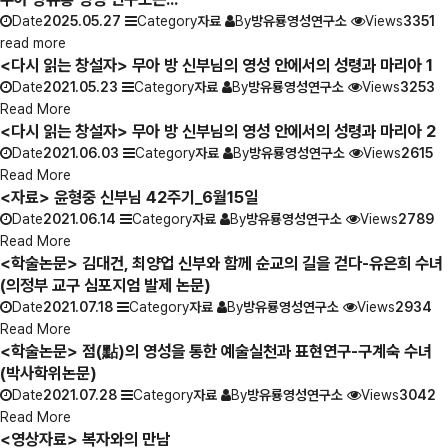
Date
2025.05.27
Category
자료
By
방유룡영성연구소
Views
3351
read more
<다시 읽는 창설자> 무아 방 신부님의 영성 안에서의 성령과 마리아 1
Date
2021.05.23
Category
자료
By
방유룡영성연구소
Views
3253
Read More
<다시 읽는 창설자> 무아 방 신부님의 영성 안에서의 성령과 마리아 2
Date
2021.06.03
Category
자료
By
방유룡영성연구소
Views
2615
Read More
<자료> 윤형중 신부님 42주기_6월15일
Date
2021.06.14
Category
자료
By
방유룡영성연구소
Views
2789
Read More
<학술논문> 김대건, 최양업 신부와 함께 순교의 길을 걷다-유은희 수녀
(의정부 교구 심포지엄 발제 논문)
Date
2021.07.18
Category
자료
By
방유룡영성연구소
Views
2934
Read More
<학술논문> 점(點)의 영성을 통한 예술실천과 표현연구-구계숙 수녀
(박사학위논문)
Date
2021.07.28
Category
자료
By
방유룡영성연구소
Views
3042
Read More
<영상자료> 복자와의 만남