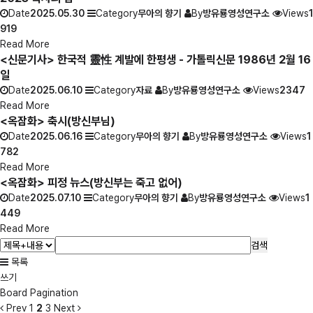
Date
2025.05.30
Category
무아의 향기
By
방유룡영성연구소
Views
1
919
Read More
<신문기사> 한국적 靈性 계발에 한평생 - 가톨릭신문 1986년 2월 16
일
Date
2025.06.10
Category
자료
By
방유룡영성연구소
Views
2347
Read More
<옥잠화> 축시(방신부님)
Date
2025.06.16
Category
무아의 향기
By
방유룡영성연구소
Views
1
782
Read More
<옥잠화> 피정 뉴스(방신부는 죽고 없어)
Date
2025.07.10
Category
무아의 향기
By
방유룡영성연구소
Views
1
449
Read More
검색
목록
쓰기
Board Pagination
Prev
1
2
3
Next