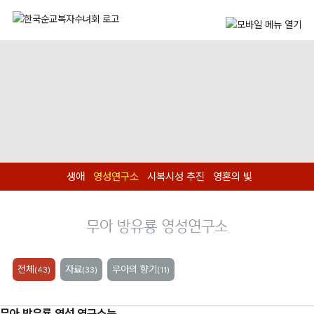
생애
영성연구소
시복시성 추진
영혼의 빛
무아 방유룡 영성연구소
전체
자료
무아의 향기
(43)
(33)
(11)
무아 방유룡 영성 연구소는...