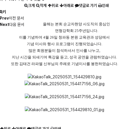
크게
작게
위로
아래로
댓글로 가기
인쇄
축키
Prev
이전 문서
올해는 본회 순교자현양 사도직의 중심인
Next
다음 문서
면형강학회 25주년입니다.
이를 기념하여 4월 26일 청파동 본원 교육관과 성당에서
기념 미사와 행사 프로그램이 진행되었습니다.
많은 회원분들이 참석하셔서 인사를 나누고,
지난 시간을 되새기며 특강을 듣고, 성극 공연을 관람하였습니다.
또한 김태건 라파엘 신부님의 주례로 기념미사를 봉헌하였습니다.
위로
아래로
댓글로 가기
인쇄