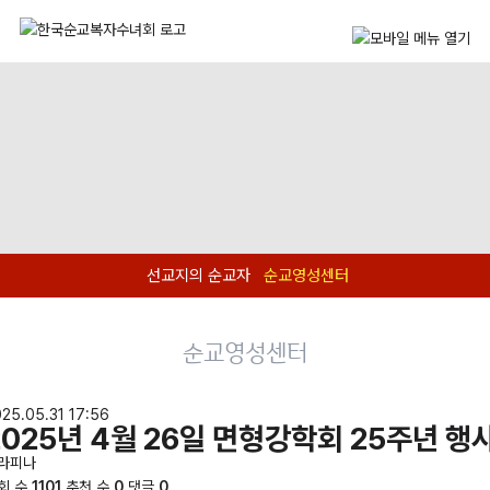
선교지의 순교자
순교영성센터
순교영성센터
25.05.31 17:56
2025년 4월 26일 면형강학회 25주년 행
라피나
회 수
1101
추천 수
0
댓글
0