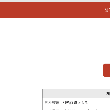
생
제
영가靈歌 : 시편詩篇 > 1. 빛