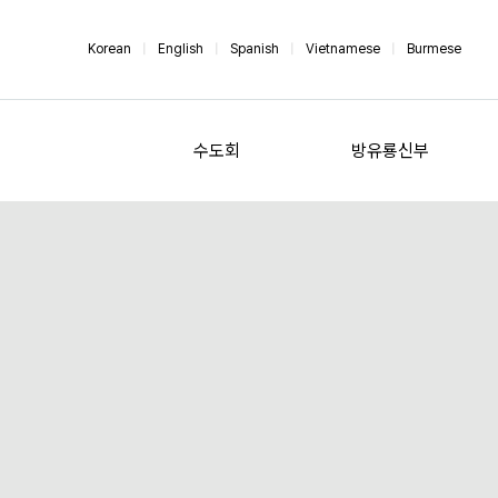
Korean
|
English
|
Spanish
|
Vietnamese
|
Burmese
수도회
방유룡신부