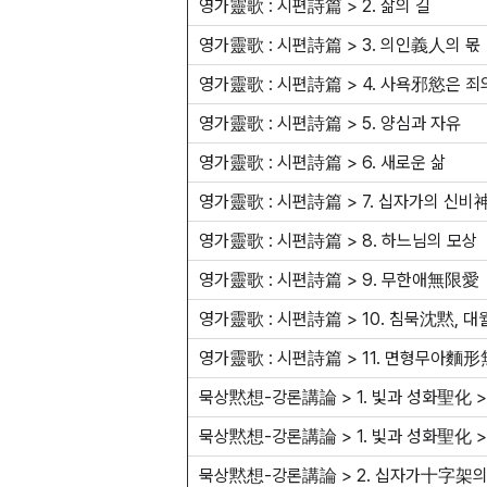
영가靈歌 : 시편詩篇 > 2. 삶의 길
영가靈歌 : 시편詩篇 > 3. 의인義人의 몫
영가靈歌 : 시편詩篇 > 4. 사욕邪慾은 죄
영가靈歌 : 시편詩篇 > 5. 양심과 자유
영가靈歌 : 시편詩篇 > 6. 새로운 삶
영가靈歌 : 시편詩篇 > 7. 십자가의 신비
영가靈歌 : 시편詩篇 > 8. 하느님의 모상
영가靈歌 : 시편詩篇 > 9. 무한애無限愛
영가靈歌 : 시편詩篇 > 10. 침묵沈黙, 
영가靈歌 : 시편詩篇 > 11. 면형무아麵
묵상黙想-강론講論 > 1. 빛과 성화聖化 >
묵상黙想-강론講論 > 1. 빛과 성화聖化 >
묵상黙想-강론講論 > 2. 십자가十字架의 