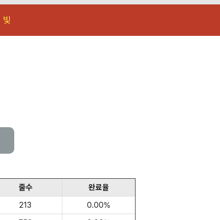
 빛
줄수
완료율
213
0.00%