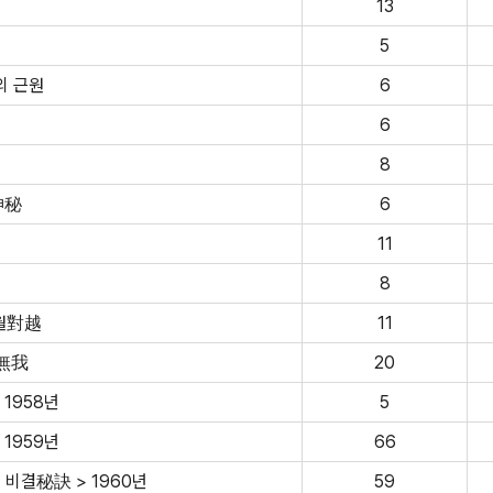
13
5
의 근원
6
6
8
神秘
6
11
8
대월對越
11
形無我
20
 1958년
5
 1959년
66
비결秘訣 > 1960년
59