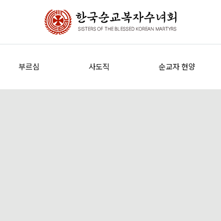
부르심
사도직
순교자 현양