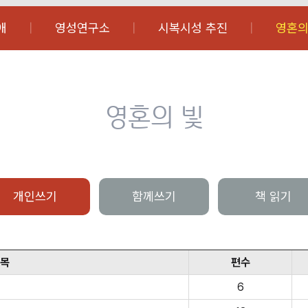
애
영성연구소
시복시성 추진
영혼의
영혼의 빛
개인쓰기
함께쓰기
책 읽기
목
편수
6