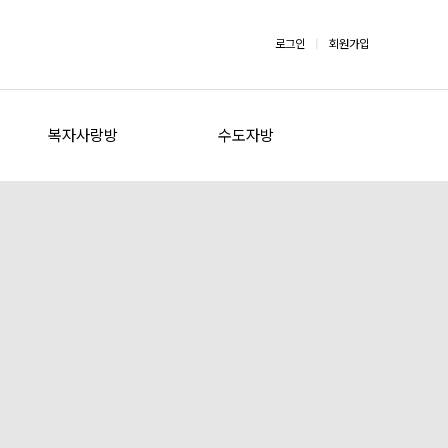
로그인
|
회원가입
복자사랑방
수도자방