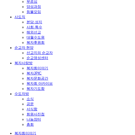
부르심
양성과정
등불모임
사도직
본당·성지
사회·특수
해외선교
대월수도원
복자후원회
순교자 현양
선교지의 순교자
순교영성센터
복자사랑방
복자회이야기
복자JPIC
복자문화공간
복자회 아카이브
복자기도함
수도자방
소식
공문
서식함
회원사진첩
나눔장터
총회
복자회이야기