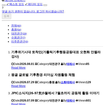
에디터 선택하기
✔
텍스트 모드
✔
에디터 모드
?
댓글 쓰기 권한이 없습니다. 로그인 하시겠습니까?
전체
(90)
총원
(54)
대전관구
(29)
수원관구
(7)
미주준관구
(0)
기후위기시대 토착민(가톨릭기후행동공동대표 오현화 안젤라
강사)
Date
2026.08.01
Category
대전관구
By
데레사
Views
85
Read More
몽골 글로벌 기후환경 리더십 자원활동 체험
Date
2026.07.29
Category
총원
By
소화데레사
Views
129
Read More
JPIC소식지(26-97호)5월에서 7월초까지 공동체 활동 이야기
Date
2026.07.09
Category
대전관구
By
데레사
Views
601
Read More