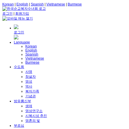
Korean
|
English
|
Spanish
|
Vietnamese
|
Burmese
로그인
|
회원가입
로그인
Language
Korean
English
Spanish
Vietnamese
Burmese
수도회
사명
창설자
영성
역사
복자가족
기념관
방유룡신부
생애
영성연구소
시복시성 추진
영혼의 빛
부르심