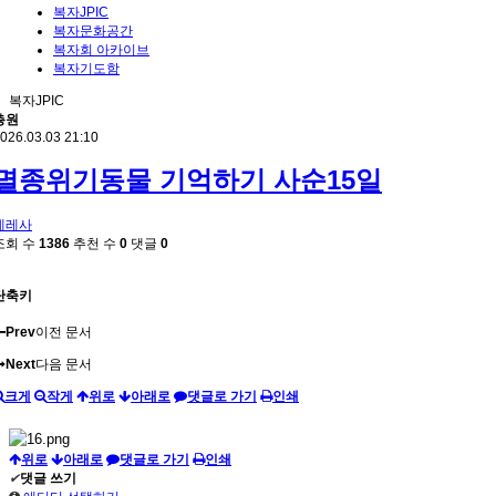
복자JPIC
복자문화공간
복자회 아카이브
복자기도함
복자JPIC
총원
026.03.03 21:10
멸종위기동물 기억하기 사순15일
데레사
조회 수
1386
추천 수
0
댓글
0
단축키
Prev
이전 문서
Next
다음 문서
크게
작게
위로
아래로
댓글로 가기
인쇄
위로
아래로
댓글로 가기
인쇄
✔
댓글 쓰기