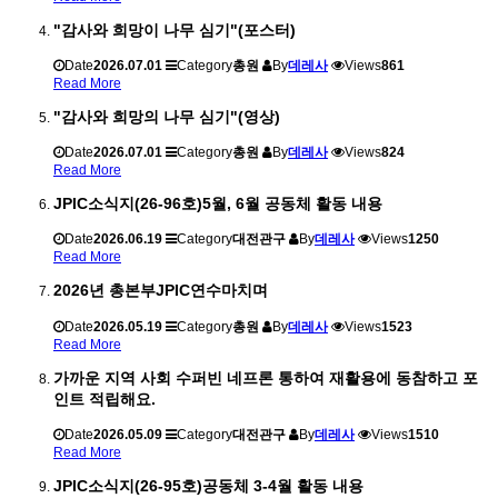
"감사와 희망이 나무 심기"(포스터)
Date
2026.07.01
Category
총원
By
데레사
Views
861
Read More
"감사와 희망의 나무 심기"(영상)
Date
2026.07.01
Category
총원
By
데레사
Views
824
Read More
JPIC소식지(26-96호)5월, 6월 공동체 활동 내용
Date
2026.06.19
Category
대전관구
By
데레사
Views
1250
Read More
2026년 총본부JPIC연수마치며
Date
2026.05.19
Category
총원
By
데레사
Views
1523
Read More
가까운 지역 사회 수퍼빈 네프론 통하여 재활용에 동참하고 포
인트 적립해요.
Date
2026.05.09
Category
대전관구
By
데레사
Views
1510
Read More
JPIC소식지(26-95호)공동체 3-4월 활동 내용