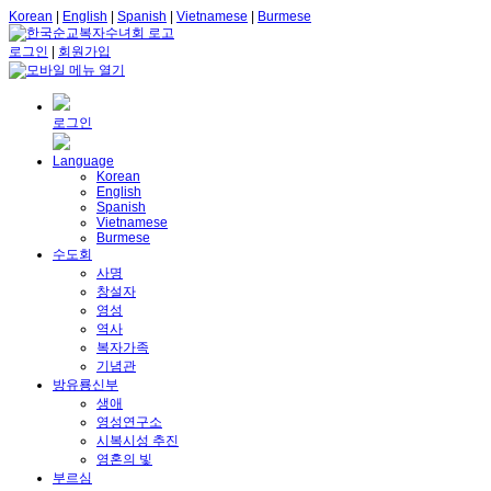
Korean
|
English
|
Spanish
|
Vietnamese
|
Burmese
로그인
|
회원가입
로그인
Language
Korean
English
Spanish
Vietnamese
Burmese
수도회
사명
창설자
영성
역사
복자가족
기념관
방유룡신부
생애
영성연구소
시복시성 추진
영혼의 빛
부르심