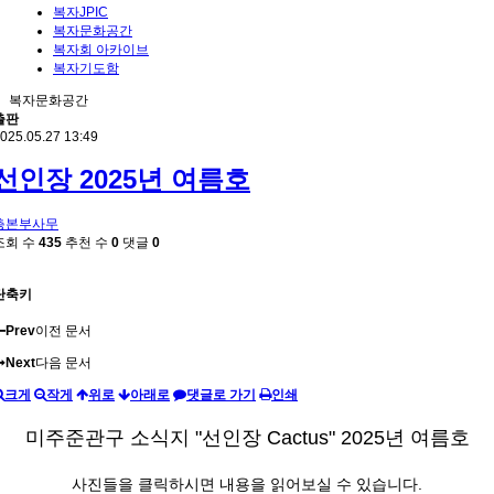
복자JPIC
복자문화공간
복자회 아카이브
복자기도함
복자문화공간
출판
025.05.27 13:49
선인장 2025년 여름호
총본부사무
조회 수
435
추천 수
0
댓글
0
단축키
Prev
이전 문서
Next
다음 문서
크게
작게
위로
아래로
댓글로 가기
인쇄
미주준관구 소식지 "선인장 Cactus" 2025년 여름호
사진들을 클릭하시면 내용을 읽어보실 수 있습니다.