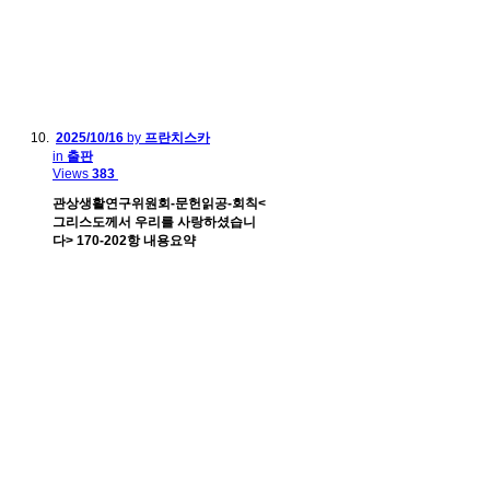
2025/10/16
by
프란치스카
in
출판
Views
383
관상생활연구위원회-문헌읽공-회칙<
그리스도께서 우리를 사랑하셨습니
다> 170-202항 내용요약