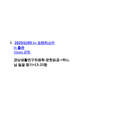
2025/11/05
by
프란치스카
in
출판
Views
275
관상생활연구위원회-문헌읽공-<하느
님 얼굴 찾기>13-33항