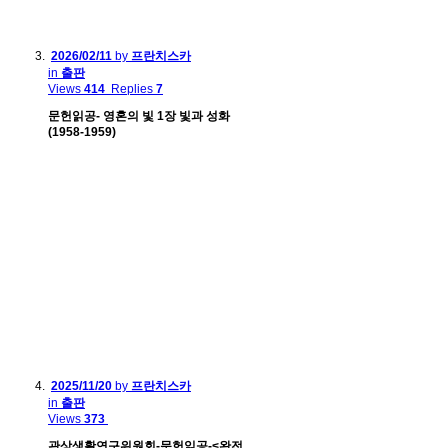
2026/02/11
by
프란치스카
in
출판
Views
414
Replies
7
문헌읽공- 영혼의 빛 1장 빛과 성화
(1958-1959)
2025/11/20
by
프란치스카
in
출판
Views
373
관상생활연구위원회-문헌읽공-<완전