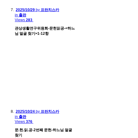
2025/10/29
by
프란치스카
in
출판
Views
283
관상생활연구위원회-문헌읽공-<하느
님 얼굴 찾기>1-12항
2025/10/24
by
프란치스카
in
출판
Views
376
문.헌.읽.공-2번째 문헌-하느님 얼굴
찾기