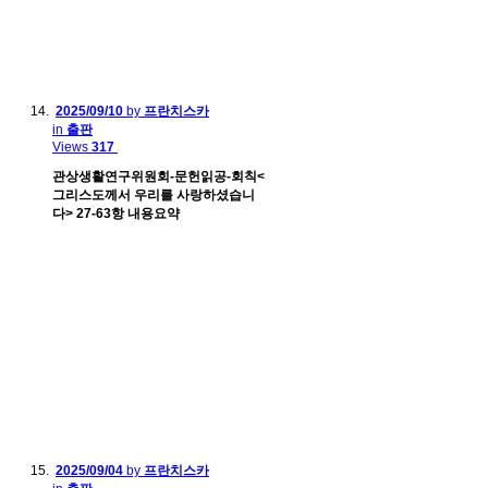
2025/09/10
by
프란치스카
in
출판
Views
317
관상생활연구위원회-문헌읽공-회칙<
그리스도께서 우리를 사랑하셨습니
다> 27-63항 내용요약
2025/09/04
by
프란치스카