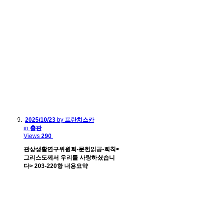
2025/10/23
by
프란치스카
in
출판
Views
290
관상생활연구위원회-문헌읽공-회칙<
그리스도께서 우리를 사랑하셨습니
다> 203-220항 내용요약