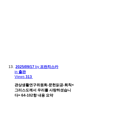
2025/09/17
by
프란치스카
in
출판
Views
313
관상생활연구위원회-문헌읽공-회칙<
그리스도께서 우리를 사랑하셨습니
다> 64-102항 내용 요약