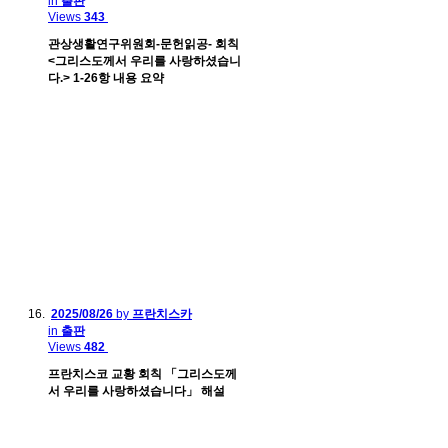
in
출판
Views
343
관상생활연구위원회-문헌읽공- 회칙
<그리스도께서 우리를 사랑하셨습니
다.> 1-26항 내용 요약
2025/08/26
by
프란치스카
in
출판
Views
482
프란치스코 교황 회칙 「그리스도께
서 우리를 사랑하셨습니다」 해설