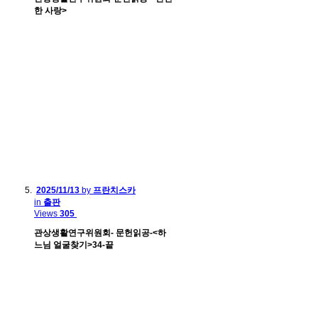
한 사랑>
2025/11/13
by
프란치스카
in
출판
Views
305
관상생활연구위원회- 문헌읽공-<하
느님 얼굴찾기>34-끝