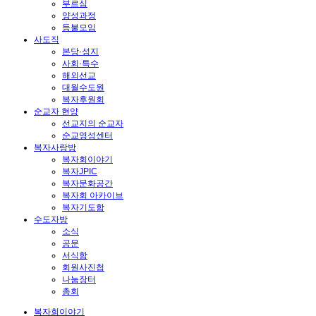
부르심
양성과정
등불모임
사도직
본당·성지
사회·특수
해외선교
대월수도원
복자후원회
순교자 현양
선교지의 순교자
순교영성센터
복자사랑방
복자회이야기
복자JPIC
복자문화공간
복자회 아카이브
복자기도함
수도자방
소식
공문
서식함
회원사진첩
나눔장터
총회
복자회이야기