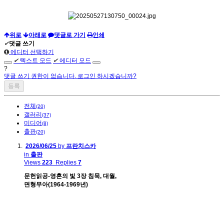
위로
아래로
댓글로 가기
인쇄
✔
댓글 쓰기
에디터 선택하기
✔
텍스트 모드
✔
에디터 모드
?
댓글 쓰기 권한이 없습니다. 로그인 하시겠습니까?
전체
(20)
갤러리
(37)
미디어
(8)
출판
(20)
2026/06/25
by
프란치스카
in
출판
Views
223
Replies
7
문헌읽공-영혼의 빛 3장 침묵, 대월,
면형무아(1964-1969년)