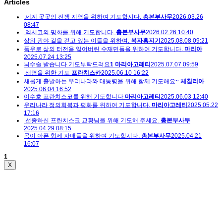
Articles
세계 곳곳의 전쟁 지역을 위하여 기도합시다.
총본부사무
2026.03.26
08:47
멕시코의 평화를 위해 기도합니다.
총본부사무
2026.02.26 10:40
삶의 광야 길을 걷고 있는 이들을 위하여.
복자홈지기
2025.08.08 09:21
폭우로 삶의 터전을 잃어버린 수재민들을 위하여 기도합니다.
마리아
2025.07.24 13:25
뇌수술 받습니다 기도부탁드려요
1
마리아고레티
2025.07.07 09:59
생명을 위한 기도
프란치스카
2025.06.10 16:22
새롭게 출발하는 우리나라와 대통령을 위해 함께 기도해요~
체칠리아
2025.06.04 16:52
이수호 프란치스코를 위해 기도합니다
마리아고레티
2025.06.03 12:40
우리나라 정의회복과 평화를 위하여 기도합니다.
마리아고레티
2025.05.22
17:16
선종하신 프란치스코 교황님을 위해 기도해 주세요.
총본부사무
2025.04.29 08:15
몸이 아픈 형제 자매들을 위하여 기도합시다.
총본부사무
2025.04.21
16:07
1
X