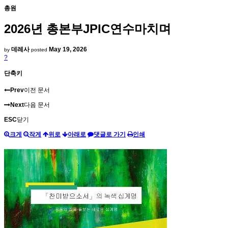
총원
2026년 총본부JPIC연수마치며
데레사
May 19, 2026
by
posted
?
단축키
Prev
이전 문서
Next
다음 문서
ESC
닫기
크게
작게
위로
아래로
댓글로 가기
인쇄