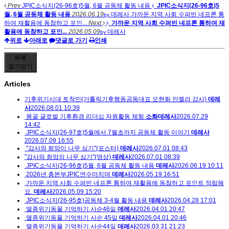
Prev
JPIC소식지(26-96호)5월, 6월 공동체 활동 내용
JPIC소식지(26-96호)5
월, 6월 공동체 활동 내용
2026.06.19
데레사
가까운 지역 사회 수퍼빈 네프론 통
by
하여 재활용에 동참하고 포인...
Next
가까운 지역 사회 수퍼빈 네프론 통하여 재
활용에 동참하고 포인...
2026.05.09
데레사
by
위로
아래로
댓글로 가기
인쇄
목록
열기
닫기
Articles
기후위기시대 토착민(가톨릭기후행동공동대표 오현화 안젤라 강사)
데레
사
2026.08.01 10:39
몽골 글로벌 기후환경 리더십 자원활동 체험
소화데레사
2026.07.29
14:42
JPIC소식지(26-97호)5월에서 7월초까지 공동체 활동 이야기
데레사
2026.07.09 16:55
"감사와 희망이 나무 심기"(포스터)
데레사
2026.07.01 08:43
"감사와 희망의 나무 심기"(영상)
데레사
2026.07.01 08:39
JPIC소식지(26-96호)5월, 6월 공동체 활동 내용
데레사
2026.06.19 10:11
2026년 총본부JPIC연수마치며
데레사
2026.05.19 16:51
가까운 지역 사회 수퍼빈 네프론 통하여 재활용에 동참하고 포인트 적립해
요.
데레사
2026.05.09 15:20
JPIC소식지(26-95호)공동체 3-4월 활동 내용
데레사
2026.04.28 17:01
멸종위기동물 기억하기 사순46일
데레사
2026.04.01 20:47
멸종위기동물 기억하기 사순 45일
데레사
2026.04.01 20:46
멸종위기동물 기억하기 사순44일
데레사
2026.03.31 21:23