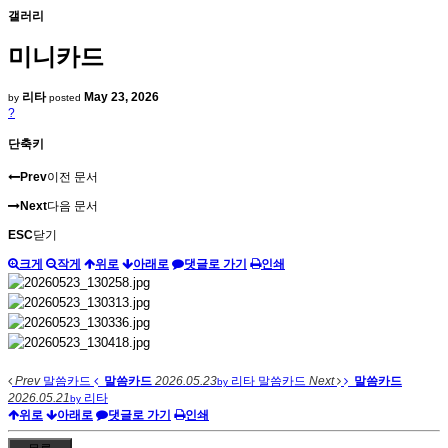
갤러리
미니카드
리타
May 23, 2026
by
posted
?
단축키
Prev
이전 문서
Next
다음 문서
ESC
닫기
크게
작게
위로
아래로
댓글로 가기
인쇄
Prev
말씀카드
말씀카드
2026.05.23
리타
말씀카드
Next
말씀카드
by
2026.05.21
리타
by
위로
아래로
댓글로 가기
인쇄