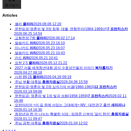
목록
열기
닫기
Articles
캘리
클라라
2026.08.06 12:20
문헌읽공-영혼의 빛 3장 침묵, 대월, 면형무아(1964-1969년)
7
프란치스카
2026.06.25 14:54
교회헌장 7항
클라라
2026.06.02 17:14
말씀카드
리타
2026.05.23 16:10
미니카드
리타
2026.05.23 16:07
말씀카드
리타
2026.05.21 10:43
카드
리타
2026.05.21 10:41
요한 2,5
클라라
2026.05.12 21:22
2027 서울 세계청년대회 공식 수호성인들의 이야기
복자홈지기
2026.04.27 08:18
시편 89,2
1
클라라
2026.04.26 09:19
주님 부활 대축일
총원자료실
2026.04.06 15:59
문헌읽공-영혼의 빛 2장 십자가의 비결(1960-1963)
12
프란치스카
2026.03.19 09:06
문헌읽공- 영혼의 빛 1장 빛과 성화(1958-1959)
7
프란치스카
2026.02.11
16:48
모란마리아 <이 길 위에 서있는 그대에게> MV : 대전관구 출연
세라피나
2026.01.14 16:30
청장년과 한 끼 나누는 특별한 식당 - 임영준 신부의 '같이 한끼'
총원자료실
2026.01.11 09:47
주님 공현 대축일
총원자료실
2026.01.04 12:02