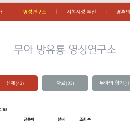
애
영성연구소
시복시성 추진
영혼의
무아 방유룡 영성연구소
전체
자료
무아의 향기
(43)
(33)
(11
icles
글쓴이
날짜
조회 수