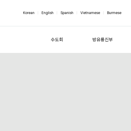
Korean
|
English
|
Spanish
|
Vietnamese
|
Burmese
수도회
방유룡신부