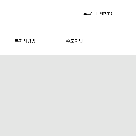
로그인
|
회원가입
복자사랑방
수도자방