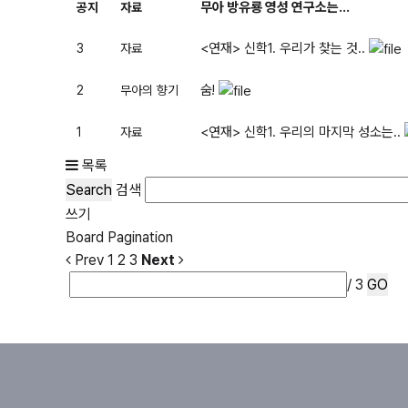
무아 방유룡 영성 연구소는...
공지
자료
<연재> 신학1. 우리가 찾는 것..
3
자료
숨!
2
무아의 향기
<연재> 신학1. 우리의 마지막 성소는..
1
자료
목록
Search
검색
쓰기
Board Pagination
Prev
1
2
3
Next
/ 3
GO