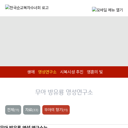
생애
영성연구소
시복시성 추진
영혼의 빛
무아 방유룡 영성연구소
전체
자료
무아의 향기
(11)
(33)
(11)
무아 방유룡 영성 연구소는...