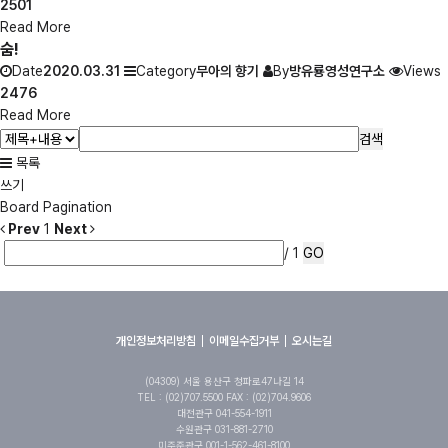
2501
Read More
숨!
Date
2020.03.31
Category
무아의 향기
By
방유룡영성연구소
Views
2476
Read More
검색
목록
쓰기
Board Pagination
Prev
1
Next
/ 1
GO
개인정보처리방침
이메일수집거부
오시는길
(04309) 서울 용산구 청파로47나길 14
TEL : (02)707.5500 FAX : (02)704.9606
대전관구 041-554-1911
수원관구 031-881-2710
미주준관구 001-1-562-461-8100