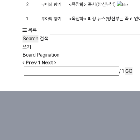
<옥잠화> 축시(방신부님)
2
무아의 향기
<옥잠화> 피정 뉴스(방신부는 죽고 없
1
무아의 향기
목록
Search
검색
쓰기
Board Pagination
Prev
1
Next
/ 1
GO