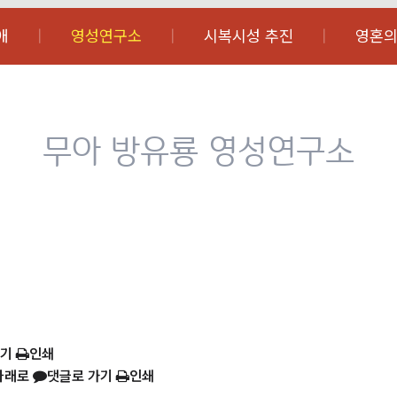
애
영성연구소
시복시성 추진
영혼의
무아 방유룡 영성연구소
가기
인쇄
아래로
댓글로 가기
인쇄