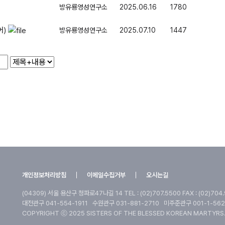
방유룡영성연구소
2025.06.16
1780
어)
방유룡영성연구소
2025.07.10
1447
개인정보처리방침
이메일수집거부
오시는길
(04309) 서울 용산구 청파로47나길 14
TEL : (02)707.5500 FAX : (02)704
대전관구 041-554-1911
수원관구 031-881-2710
미주준관구 001-1-562
COPYRIGHT ⓒ 2025 SISTERS OF THE BLESSED KOREAN MARTYRS