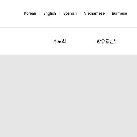
Korean
|
English
|
Spanish
|
Vietnamese
|
Burmese
수도회
방유룡신부