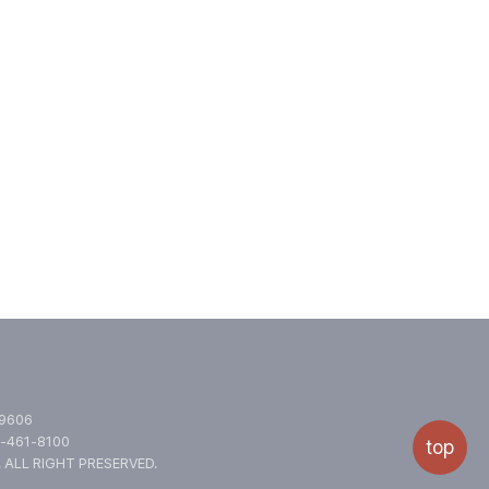
.9606
-461-8100
top
.
ALL RIGHT PRESERVED.