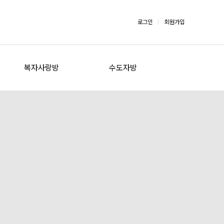
로그인
|
회원가입
복자사랑방
수도자방