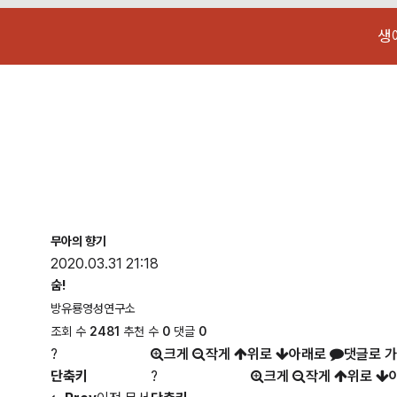
생
무아의 향기
2020.03.31 21:18
숨!
방유룡영성연구소
조회 수
2481
추천 수
0
댓글
0
?
크게
작게
위로
아래로
댓글로 
단축키
?
크게
작게
위로