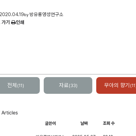
2020.04.19
방유룡영성연구소
by
 가기
인쇄
전체
자료
무아의 향기
(11)
(33)
(11
f Articles
글쓴이
날짜
조회 수