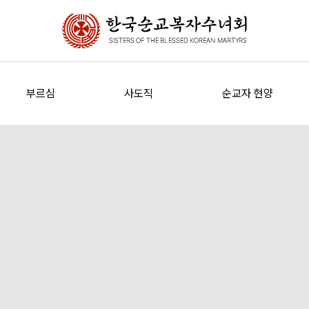
부르심
사도직
순교자 현양