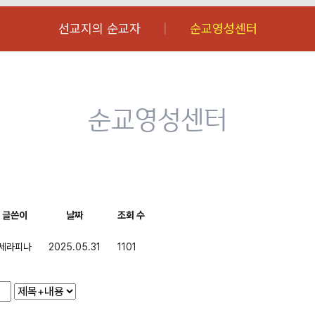
선교지의 순교자
순교영성센터
순교영성센터
글쓴이
날짜
조회 수
세라피나
2025.05.31
1101