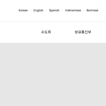
Korean
|
English
|
Spanish
|
Vietnamese
|
Burmese
수도회
방유룡신부