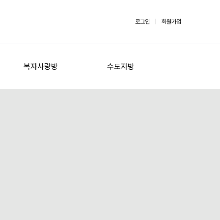
로그인
|
회원가입
복자사랑방
수도자방