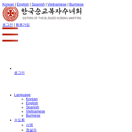
Korean
|
English
|
Spanish
|
Vietnamese
|
Burmese
로그인
|
회원가입
로그인
Language
Korean
English
Spanish
Vietnamese
Burmese
수도회
사명
창설자