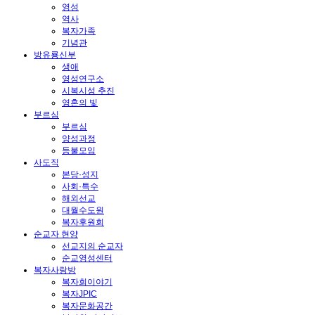
영성
역사
복자가족
기념관
방유룡신부
생애
영성연구소
시복시성 추진
영혼의 빛
부르심
부르심
양성과정
등불모임
사도직
본당·성지
사회·특수
해외선교
대월수도원
복자후원회
순교자 현양
선교지의 순교자
순교영성센터
복자사랑방
복자회이야기
복자JPIC
복자문화공간