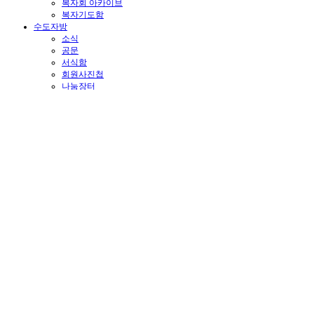
복자회 아카이브
복자기도함
수도자방
소식
공문
서식함
회원사진첩
나눔장터
총회
회원
회원가입
회원가입입니다
*
: 필수항목
*
아이디
*
비밀번호
비밀번호는 6자리 이상이어야 하며 영문과 숫자를 반드시 포함해야
*
비밀번호 확인
*
이메일 주소
*
이름