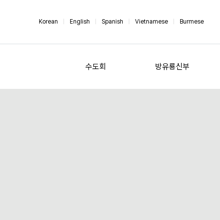
Korean
|
English
|
Spanish
|
Vietnamese
|
Burmese
수도회
방유룡신부