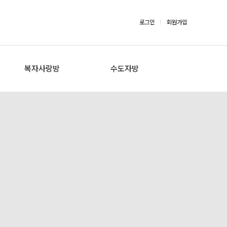
로그인
|
회원가입
복자사랑방
수도자방