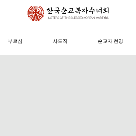
부르심
사도직
순교자 현양