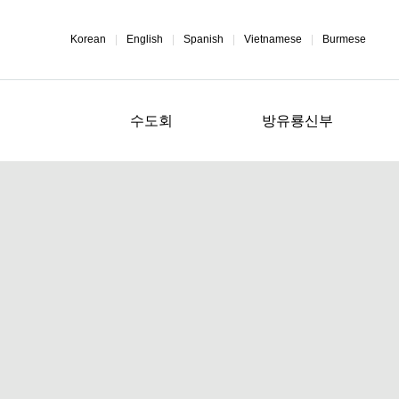
Korean
|
English
|
Spanish
|
Vietnamese
|
Burmese
수도회
방유룡신부