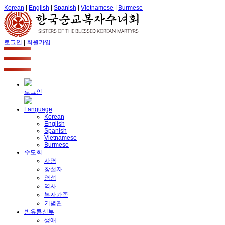
Korean
|
English
|
Spanish
|
Vietnamese
|
Burmese
로그인
|
회원가입
로그인
Language
Korean
English
Spanish
Vietnamese
Burmese
수도회
사명
창설자
영성
역사
복자가족
기념관
방유룡신부
생애