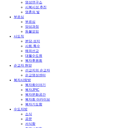
영성연구소
시복시성 추진
영혼의 빛
부르심
부르심
양성과정
등불모임
사도직
본당·성지
사회·특수
해외선교
대월수도원
복자후원회
순교자 현양
선교지의 순교자
순교영성센터
복자사랑방
복자회이야기
복자JPIC
복자문화공간
복자회 아카이브
복자기도함
수도자방
소식
공문
서식함