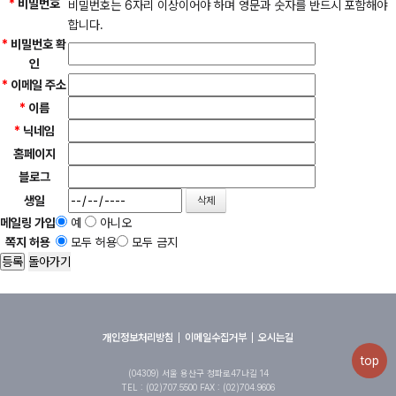
*
비밀번호
비밀번호는 6자리 이상이어야 하며 영문과 숫자를 반드시 포함해야
합니다.
*
비밀번호 확
인
*
이메일 주소
*
이름
*
닉네임
홈페이지
블로그
생일
메일링 가입
예
아니오
쪽지 허용
모두 허용
모두 금지
돌아가기
개인정보처리방침
이메일수집거부
오시는길
top
(04309) 서울 용산구 청파로47나길 14
TEL : (02)707.5500 FAX : (02)704.9606