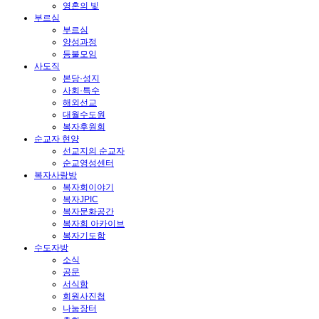
영혼의 빛
부르심
부르심
양성과정
등불모임
사도직
본당·성지
사회·특수
해외선교
대월수도원
복자후원회
순교자 현양
선교지의 순교자
순교영성센터
복자사랑방
복자회이야기
복자JPIC
복자문화공간
복자회 아카이브
복자기도함
수도자방
소식
공문
서식함
회원사진첩
나눔장터