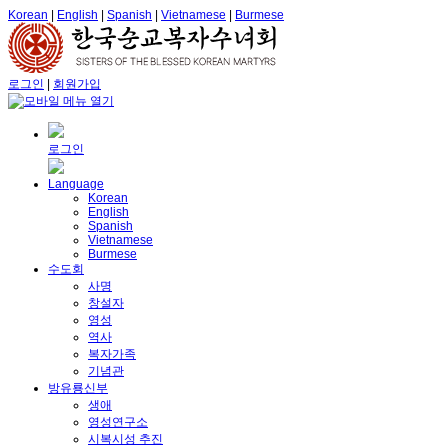
Korean
|
English
|
Spanish
|
Vietnamese
|
Burmese
로그인
|
회원가입
로그인
Language
Korean
English
Spanish
Vietnamese
Burmese
수도회
사명
창설자
영성
역사
복자가족
기념관
방유룡신부
생애
영성연구소
시복시성 추진