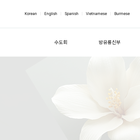
Korean
|
English
|
Spanish
|
Vietnamese
|
Burmese
수도회
방유룡신부