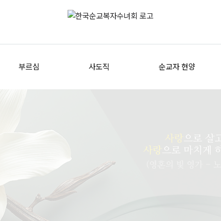
부르심
사도직
순교자 현양