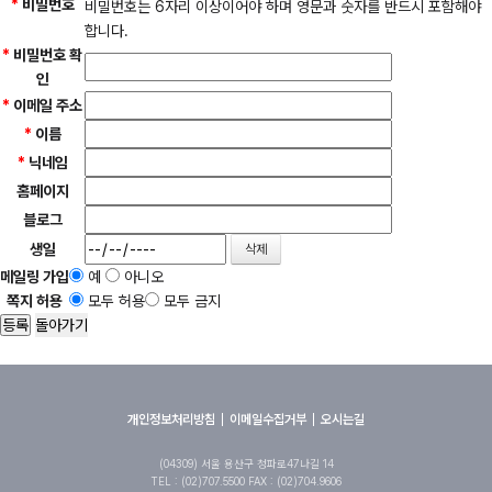
*
비밀번호
비밀번호는 6자리 이상이어야 하며 영문과 숫자를 반드시 포함해야
합니다.
*
비밀번호 확
인
*
이메일 주소
*
이름
*
닉네임
홈페이지
블로그
생일
메일링 가입
예
아니오
쪽지 허용
모두 허용
모두 금지
돌아가기
개인정보처리방침
이메일수집거부
오시는길
(04309) 서울 용산구 청파로47나길 14
TEL : (02)707.5500 FAX : (02)704.9606