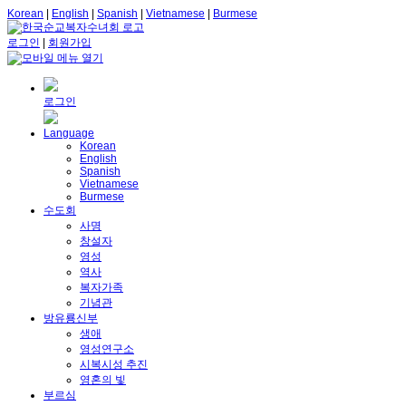
Korean
|
English
|
Spanish
|
Vietnamese
|
Burmese
로그인
|
회원가입
로그인
Language
Korean
English
Spanish
Vietnamese
Burmese
수도회
사명
창설자
영성
역사
복자가족
기념관
방유룡신부
생애
영성연구소
시복시성 추진
영혼의 빛
부르심