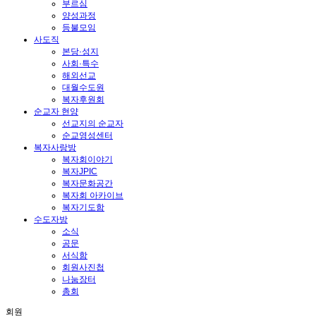
부르심
양성과정
등불모임
사도직
본당·성지
사회·특수
해외선교
대월수도원
복자후원회
순교자 현양
선교지의 순교자
순교영성센터
복자사랑방
복자회이야기
복자JPIC
복자문화공간
복자회 아카이브
복자기도함
수도자방
소식
공문
서식함
회원사진첩
나눔장터
총회
회원