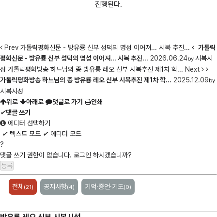
진행된다.
Prev
가톨릭평화신문 - 방유룡 신부 성덕의 명성 이어져... 시복 추진...
가톨릭
평화신문 - 방유룡 신부 성덕의 명성 이어져... 시복 추진...
2026.06.24
시복시
by
성
가톨릭평화방송 하느님의 종 방유룡 레오 신부 시복추진 제1차 학...
Next
가톨릭평화방송 하느님의 종 방유룡 레오 신부 시복추진 제1차 학...
2025.12.09
by
시복시성
위로
아래로
댓글로 가기
인쇄
✔
댓글 쓰기
에디터 선택하기
✔
텍스트 모드
✔
에디터 모드
?
댓글 쓰기 권한이 없습니다. 로그인 하시겠습니까?
전체
공지사항
기억·증언·기도
(21)
(4)
(0)