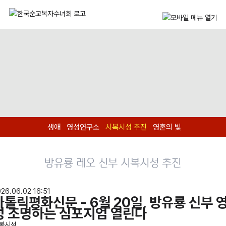
생애
영성연구소
시복시성 추진
영혼의 빛
방유룡 레오 신부 시복시성 추진
26.06.02 16:51
가톨릭평화신문 - 6월 20일, 방유룡 신부 
성 조명하는 심포지엄 열린다
복시성