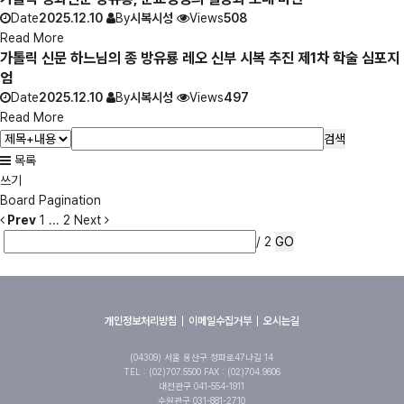
Date
2025.12.10
By
시복시성
Views
508
Read More
가톨릭 신문 하느님의 종 방유룡 레오 신부 시복 추진 제1차 학술 심포지
엄
Date
2025.12.10
By
시복시성
Views
497
Read More
검색
목록
쓰기
Board Pagination
Prev
1
...
2
Next
/ 2
GO
개인정보처리방침
이메일수집거부
오시는길
(04309) 서울 용산구 청파로47나길 14
TEL : (02)707.5500 FAX : (02)704.9606
대전관구 041-554-1911
수원관구 031-881-2710