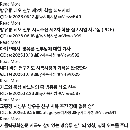
Read More
방유룡 레오 신부 제2차 학술 심포지엄
Date
2026.05.17
By
시복시성
Views
549
Read More
방유룡 레오 신부 시복추진 제2차 학술 심포지엄 자료집 (PDF)
Date
2026.06.18
By
시복시성
Views
399
Read More
마카오에서-방유룡 신부님에 대한 기사
Date
2025.10.18
By
시복시성
Views
592
Read More
내가 바친 전구기도 시복시성의 기적을 완성한다
Date
2025.10.18
By
시복시성
Views
625
Read More
기도와 묵상 하느님의 종 방유룡 레오 신부
Date
2025.12.23
By
시복시성
Views
587
Read More
교황청 시성부, 방유룡 신부 시복 추진 장애 없음 승인
Date
2025.09.25
Category
공지사항
By
시복시성
Views
911
Read More
가톨릭평화신문 지금도 살아있는 방유룡 신부의 영성, 영적 위로를 주다