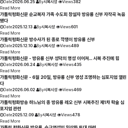
Date
2026.06.25
By
시복시성
Views
382
Read More
가톨릭평화신문 순교복자 가족 수도회 창설자 방유룡 신부 자작곡 녹음
됐다
Date
2025.12.13
By
시복시성
Views
601
Read More
가톨릭평화신문 방수사가 된 종로 깍쟁이 방유룡 신부
Date
2025.12.10
By
시복시성
Views
489
Read More
가톨릭평화신문 - 방유룡 신부 성덕의 명성 이어져... 시복 추진에 힘
Date
2026.06.24
By
시복시성
Views
435
Read More
가톨릭평화신문 - 6월 20일, 방유룡 신부 영성 조명하는 심포지엄 열린
다
Date
2026.06.02
By
시복시성
Views
469
Read More
가톨릭평화방송 하느님의 종 방유룡 레오 신부 시복추진 제1차 학술 심
포지엄 관련
Date
2025.12.09
By
시복시성
Views
478
Read More
가톨릭 평화신문 방유룡, 순교영성의 일상화 토대 마련