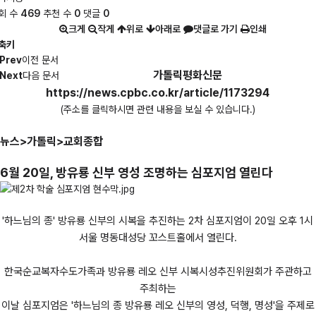
회 수
469
추천 수
0
댓글
0
크게
작게
위로
아래로
댓글로 가기
인쇄
축키
Prev
이전 문서
가톨릭평화신문
Next
다음 문서
https://news.cpbc.co.kr/article/1173294
(주소를 클릭하시면 관련 내용을 보실 수 있습니다.)
뉴스>가톨릭>교회종합
6월 20일, 방유룡 신부 영성 조명하는 심포지엄 열린다
'하느님의 종' 방유룡 신부의 시복을 추진하는 2차 심포지엄이 20일 오후 1시
서울 명동대성당 꼬스트홀에서 열린다.
한국순교복자수도가족과 방유룡 레오 신부 시복시성추진위원회가 주관하고
주최하는
이날 심포지엄은 '하느님의 종 방유룡 레오 신부의 영성, 덕행, 명성'을 주제로