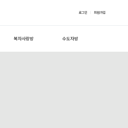
로그인
|
회원가입
복자사랑방
수도자방