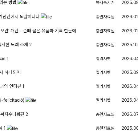
올리는 방법
복자홈지기
2025.08
성, 기념관에서 되살아나다
총원자료실
2026.01
레오관' 개관 - 손때 묻은 유품과 기록 한눈에
총원자료실
2026.01
작사한 노래 소개
2
총원자료실
2025.10
cis
1
엘리사벳
2026.0
서 하나되어!
엘리사벳
2025.0
들과의 인터뷰
1
엘리사벳
2026.04
elicitació)
엘리사벳
2026.04
순교복자수녀회편
2
총원자료실
2026.07
녀님
1
총원자료실
2025.0