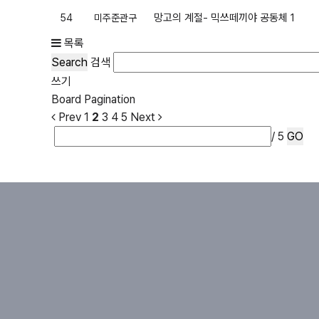
망고의 계절- 믹쓰떼끼야 공동체
1
54
미주준관구
목록
Search
검색
쓰기
Board Pagination
Prev
1
2
3
4
5
Next
/ 5
GO