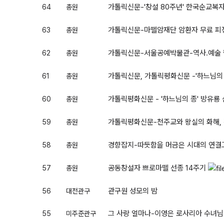
가톨릭신문-'창설 80주년' 한국순교복
64
총원
가톨릭신문-마뗄암재단 암환자 무료 피정
63
총원
가톨릭신문-서울공예박물관-역사.예술 
62
총원
가톨릭신문, 가톨릭평화신문 -'하느님의
61
총원
가톨릭평화신문 - '하느님의 종' 방유룡
60
총원
가톨릭평화신문-천주교와 왕실의 화해,
59
총원
경향잡지-따듯함을 머금은 시대의 연결
58
총원
공동창설자 쁘로마뗄 선종 14주기
57
총원
관구원 성모의 밤
56
대전관구
그 사랑 얼마나-이영은 로사리아 수녀님
55
미주준관구