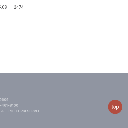
5.09
2474
.9606
-461-8100
top
.
ALL RIGHT PRESERVED.