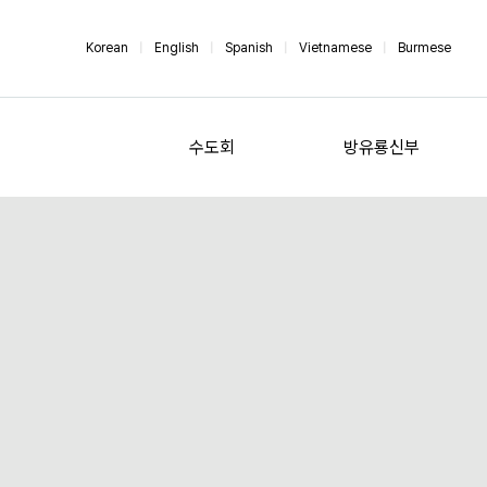
Korean
|
English
|
Spanish
|
Vietnamese
|
Burmese
수도회
방유룡신부