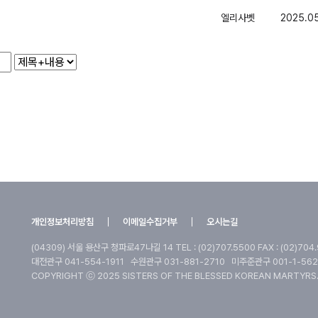
엘리사벳
2025.0
개인정보처리방침
이메일수집거부
오시는길
(04309) 서울 용산구 청파로47나길 14
TEL : (02)707.5500 FAX : (02)704
대전관구 041-554-1911
수원관구 031-881-2710
미주준관구 001-1-562
COPYRIGHT ⓒ 2025 SISTERS OF THE BLESSED KOREAN MARTYRS