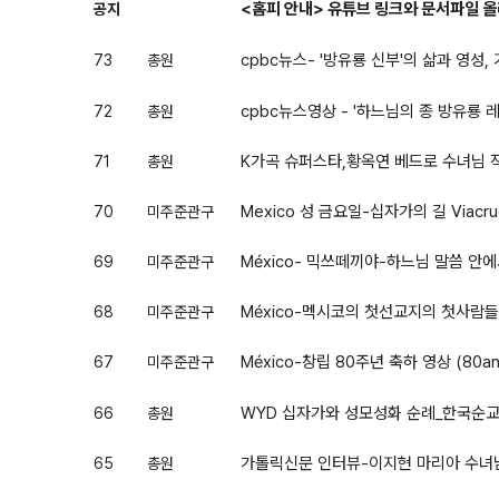
<홈피 안내> 유튜브 링크와 문서파일 
공지
cpbc뉴스- '방유룡 신부'의 삶과 영
73
총원
cpbc뉴스영상 - '하느님의 종 방유룡 
72
총원
K가곡 슈퍼스타,황옥연 베드로 수녀님 
71
총원
Mexico 성 금요일-십자가의 길 Viacru
70
미주준관구
México- 믹쓰떼끼야-하느님 말씀 안에
69
미주준관구
México-멕시코의 첫선교지의 첫사람
68
미주준관구
México-창립 80주년 축하 영상 (80ani-f
67
미주준관구
WYD 십자가와 성모성화 순례_한국
66
총원
가톨릭신문 인터뷰-이지현 마리아 수
65
총원