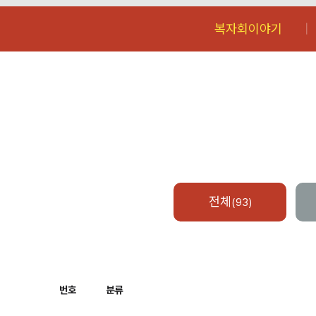
복자회이야기
전체
(93)
번호
분류