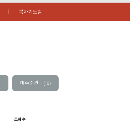
복자기도함
미주준관구
(16)
조회 수