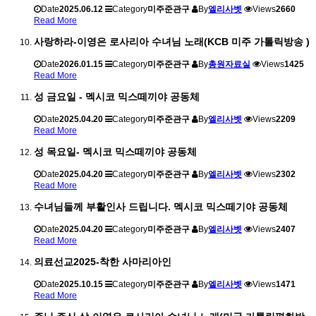
Date
2025.06.12
Category
미주준관구
By
엘리사벳
Views
2660
Read More
사랑하라-이영은 로사리아 수녀님 노래(KCB 미주 가톨릭방송 )
Date
2026.01.15
Category
미주준관구
By
총원자료실
Views
1425
Read More
성 금요일 - 멕시코 믹스떼끼야 공동체
Date
2025.04.20
Category
미주준관구
By
엘리사벳
Views
2209
Read More
성 목요일- 멕시코 믹스떼끼야 공동체
Date
2025.04.20
Category
미주준관구
By
엘리사벳
Views
2302
Read More
수녀님들께 부활인사 드립니다. 멕시코 믹스떼기야 공동체
Date
2025.04.20
Category
미주준관구
By
엘리사벳
Views
2407
Read More
의료선교2025-착한 사마리아인
Date
2025.10.15
Category
미주준관구
By
엘리사벳
Views
1471
Read More