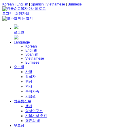
Korean
|
English
|
Spanish
|
Vietnamese
|
Burmese
로그인
|
회원가입
로그인
Language
Korean
English
Spanish
Vietnamese
Burmese
수도회
사명
창설자
영성
역사
복자가족
기념관
방유룡신부
생애
영성연구소
시복시성 추진
영혼의 빛
부르심