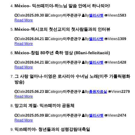
México- 믹쓰떼끼야-하느님 말씀 안에서 하나되어!
Date
2025.09.30
Category
미주준관구
By
엘리사벳
Views
1583
Read More
México-멕시코의 첫선교지의 첫사람들과의 인터뷰
Date
2026.04.21
Category
미주준관구
By
엘리사벳
Views
1309
Read More
México-창립 80주년 축하 영상 (80ani-felicitació)
Date
2026.04.21
Category
미주준관구
By
엘리사벳
Views
1428
Read More
그 사랑 얼마나-이영은 로사리아 수녀님 노래(미주 가톨릭평화
방송)
Date
2025.06.23
Category
미주준관구
By
총원자료실
Views
2279
Read More
망고의 계절- 믹쓰떼끼야 공동체
Date
2025.05.09
Category
미주준관구
By
엘리사벳
Views
2474
Read More
믹쓰떼끼야- 청년들과의 성령강림대축일