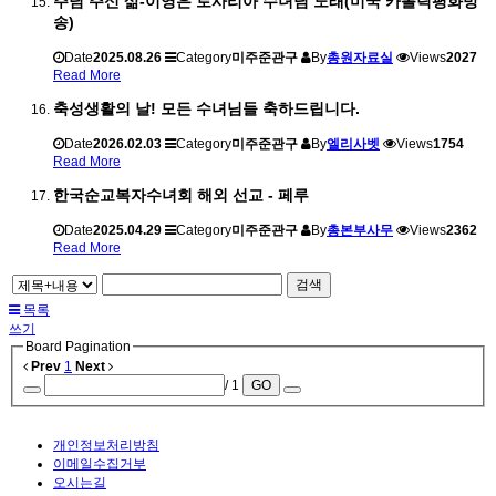
주님 주신 삶-이영은 로사리아 수녀님 노래(미국 카톨릭평화방
송)
Date
2025.08.26
Category
미주준관구
By
총원자료실
Views
2027
Read More
축성생활의 날! 모든 수녀님들 축하드립니다.
Date
2026.02.03
Category
미주준관구
By
엘리사벳
Views
1754
Read More
한국순교복자수녀회 해외 선교 - 페루
Date
2025.04.29
Category
미주준관구
By
총본부사무
Views
2362
Read More
검색
목록
쓰기
Board Pagination
Prev
1
Next
/ 1
GO
개인정보처리방침
이메일수집거부
오시는길