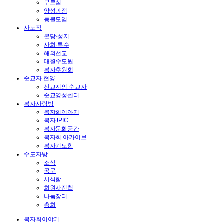
부르심
양성과정
등불모임
사도직
본당·성지
사회·특수
해외선교
대월수도원
복자후원회
순교자 현양
선교지의 순교자
순교영성센터
복자사랑방
복자회이야기
복자JPIC
복자문화공간
복자회 아카이브
복자기도함
수도자방
소식
공문
서식함
회원사진첩
나눔장터
총회
복자회이야기