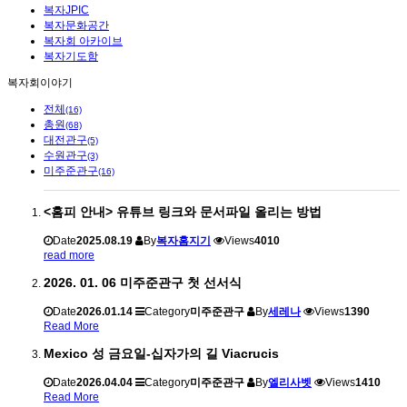
복자JPIC
복자문화공간
복자회 아카이브
복자기도함
복자회이야기
전체
(16)
총원
(68)
대전관구
(5)
수원관구
(3)
미주준관구
(16)
<홈피 안내> 유튜브 링크와 문서파일 올리는 방법
Date
2025.08.19
By
복자홈지기
Views
4010
read more
2026. 01. 06 미주준관구 첫 선서식
Date
2026.01.14
Category
미주준관구
By
세레나
Views
1390
Read More
Mexico 성 금요일-십자가의 길 Viacrucis
Date
2026.04.04
Category
미주준관구
By
엘리사벳
Views
1410
Read More