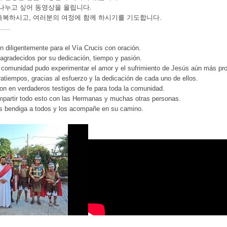
나누고 싶어 동영상을 올립니다.
복하시고, 여러분의 여정에 함께 하시기를 기도합니다.
...
n diligentemente para el Vía Crucis con oración.
gradecidos por su dedicación, tiempo y pasión.
a comunidad pudo experimentar el amor y el sufrimiento de Jesús aún más p
ratiempos, gracias al esfuerzo y la dedicación de cada uno de ellos.
ron en verdaderos testigos de fe para toda la comunidad.
mpartir todo esto con las Hermanas y muchas otras personas.
s bendiga a todos y los acompañe en su camino.