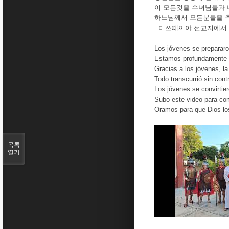
이 모든것을 수녀님들과 
하느님께서 모든분들을 축
미쓰떼끼야 선교지에서...
Los jóvenes se prepararo
Estamos profundamente a
Gracias a los jóvenes, l
Todo transcurrió sin cont
Los jóvenes se convirtie
Subo este video para co
Oramos para que Dios lo
목록
열기