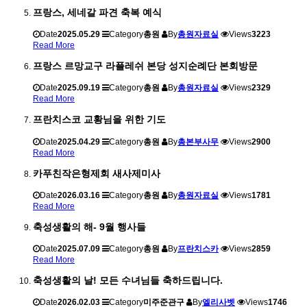
프랑스, 세네갈 파견 축복 예식
Date
2025.05.29
Category
총원
By
총원자료실
Views
3223
Read More
프랑스 르망교구 라플레쉬 본당 성지순례단 본회방문
Date
2025.09.19
Category
총원
By
총원자료실
Views
2329
Read More
프란치스코 교황님을 위한 기도
Date
2025.04.29
Category
총원
By
총본부사무
Views
2900
Read More
카푸친작은형제회 새사제미사
Date
2026.03.16
Category
총원
By
총원자료실
Views
1781
Read More
축성생활의 해- 9월 행사들
Date
2025.07.09
Category
총원
By
프란치스카
Views
2859
Read More
축성생활의 날! 모든 수녀님들 축하드립니다.
Date
2026.02.03
Category
미주준관구
By
엘리사벳
Views
1746