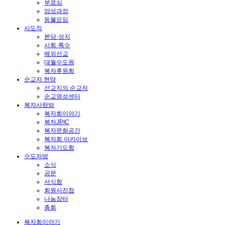
부르심
양성과정
등불모임
사도직
본당·성지
사회·특수
해외선교
대월수도원
복자후원회
순교자 현양
선교지의 순교자
순교영성센터
복자사랑방
복자회이야기
복자JPIC
복자문화공간
복자회 아카이브
복자기도함
수도자방
소식
공문
서식함
회원사진첩
나눔장터
총회
복자회이야기