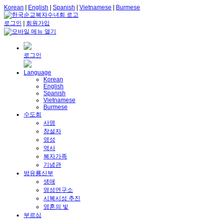
Korean
|
English
|
Spanish
|
Vietnamese
|
Burmese
로그인
|
회원가입
로그인
Language
Korean
English
Spanish
Vietnamese
Burmese
수도회
사명
창설자
영성
역사
복자가족
기념관
방유룡신부
생애
영성연구소
시복시성 추진
영혼의 빛
부르심