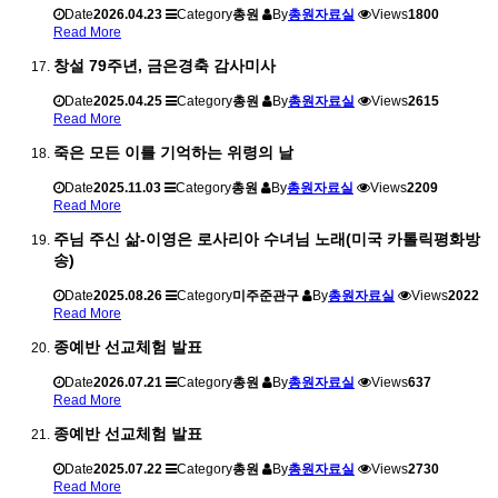
Date
2026.04.23
Category
총원
By
총원자료실
Views
1800
Read More
창설 79주년, 금은경축 감사미사
Date
2025.04.25
Category
총원
By
총원자료실
Views
2615
Read More
죽은 모든 이를 기억하는 위령의 날
Date
2025.11.03
Category
총원
By
총원자료실
Views
2209
Read More
주님 주신 삶-이영은 로사리아 수녀님 노래(미국 카톨릭평화방
송)
Date
2025.08.26
Category
미주준관구
By
총원자료실
Views
2022
Read More
종예반 선교체험 발표
Date
2026.07.21
Category
총원
By
총원자료실
Views
637
Read More
종예반 선교체험 발표
Date
2025.07.22
Category
총원
By
총원자료실
Views
2730
Read More