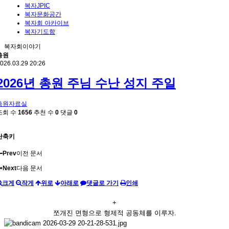
복자JPIC
복자문화공간
복자회 아카이브
복자기도함
복자회이야기
총원
026.03.29 20:26
2026년 총원 주님 수난 성지 주일
총원자료실
조회 수
1656
추천 수
0
댓글
0
단축키
Prev
이전 문서
Next
다음 문서
크게
작게
위로
아래로
댓글로 가기
인쇄
+
쪼개진 면형으로 형제적 공동체를 이루자.