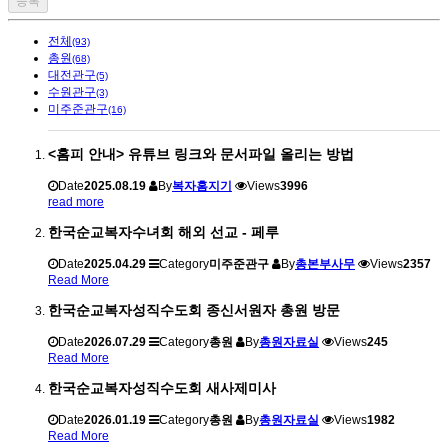
전체
(93)
총원
(68)
대전관구
(5)
수원관구
(3)
미주준관구
(16)
<홈피 안내> 유튜브 링크와 문서파일 올리는 방법
Date
2025.08.19
By
복자홈지기
Views
3996
read more
한국순교복자수녀회 해외 선교 - 페루
Date
2025.04.29
Category
미주준관구
By
총본부사무
Views
2357
Read More
한국순교복자성직수도회 종신서원자 총원 방문
Date
2026.07.29
Category
총원
By
총원자료실
Views
245
Read More
한국순교복자성직수도회 새사제미사
Date
2026.01.19
Category
총원
By
총원자료실
Views
1982
Read More