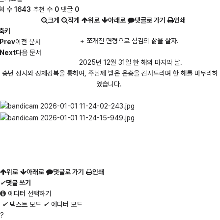
회 수
1643
추천 수
0
댓글
0
크게
작게
위로
아래로
댓글로 가기
인쇄
축키
+ 쪼개진 면형으로 섬김의 삶을 살자.
Prev
이전 문서
Next
다음 문서
2025년 12월 31일 한 해의 마지막 날.
송년 성시와 성체강복을 통하여, 주님께 받은 은총을 감사드리며 한 해를 마무리하
였습니다.
위로
아래로
댓글로 가기
인쇄
✔
댓글 쓰기
에디터 선택하기
✔
텍스트 모드
✔
에디터 모드
?