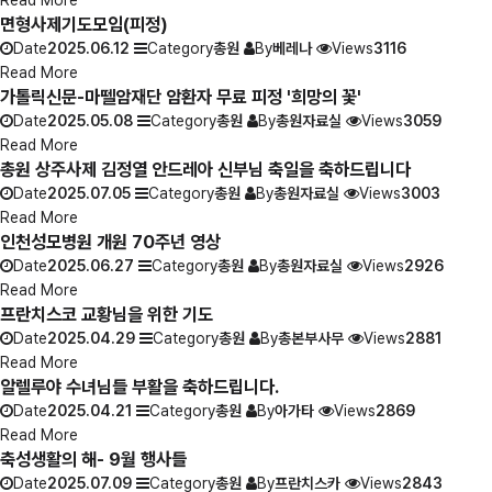
면형사제기도모임(피정)
Date
2025.06.12
Category
총원
By
베레나
Views
3116
Read More
가톨릭신문-마뗄암재단 암환자 무료 피정 '희망의 꽃'
Date
2025.05.08
Category
총원
By
총원자료실
Views
3059
Read More
총원 상주사제 김정열 안드레아 신부님 축일을 축하드립니다
Date
2025.07.05
Category
총원
By
총원자료실
Views
3003
Read More
인천성모병원 개원 70주년 영상
Date
2025.06.27
Category
총원
By
총원자료실
Views
2926
Read More
프란치스코 교황님을 위한 기도
Date
2025.04.29
Category
총원
By
총본부사무
Views
2881
Read More
알렐루야 수녀님들 부활을 축하드립니다.
Date
2025.04.21
Category
총원
By
아가타
Views
2869
Read More
축성생활의 해- 9월 행사들
Date
2025.07.09
Category
총원
By
프란치스카
Views
2843