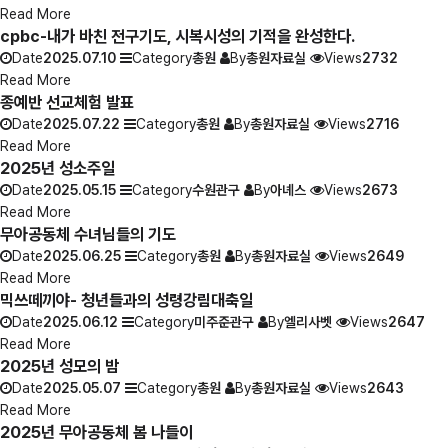
Read More
cpbc-내가 바친 전구기도, 시복시성의 기적을 완성한다.
Date
2025.07.10
Category
총원
By
총원자료실
Views
2732
Read More
종예반 선교체험 발표
Date
2025.07.22
Category
총원
By
총원자료실
Views
2716
Read More
2025년 성소주일
Date
2025.05.15
Category
수원관구
By
아녜스
Views
2673
Read More
무아공동체 수녀님들의 기도
Date
2025.06.25
Category
총원
By
총원자료실
Views
2649
Read More
믹쓰떼끼야- 청년들과의 성령강림대축일
Date
2025.06.12
Category
미주준관구
By
엘리사벳
Views
2647
Read More
2025년 성모의 밤
Date
2025.05.07
Category
총원
By
총원자료실
Views
2643
Read More
2025년 무아공동체 봄 나들이