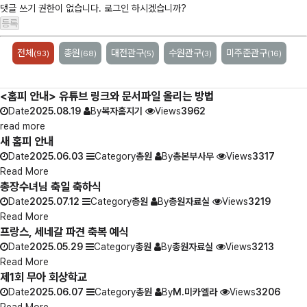
댓글 쓰기 권한이 없습니다. 로그인 하시겠습니까?
전체
총원
대전관구
수원관구
미주준관구
(93)
(68)
(5)
(3)
(16)
<홈피 안내> 유튜브 링크와 문서파일 올리는 방법
Date
2025.08.19
By
복자홈지기
Views
3962
read more
새 홈피 안내
Date
2025.06.03
Category
총원
By
총본부사무
Views
3317
Read More
총장수녀님 축일 축하식
Date
2025.07.12
Category
총원
By
총원자료실
Views
3219
Read More
프랑스, 세네갈 파견 축복 예식
Date
2025.05.29
Category
총원
By
총원자료실
Views
3213
Read More
제1회 무아 회상학교
Date
2025.06.07
Category
총원
By
M.미카엘라
Views
3206
Read More