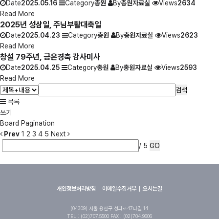
Date
2025.05.16
Category
총원
By
총원자료실
Views
2634
Read More
2025년 성삼일, 주님부활대축일
Date
2025.04.23
Category
총원
By
총원자료실
Views
2623
Read More
창설 79주년, 금은경축 감사미사
Date
2025.04.25
Category
총원
By
총원자료실
Views
2593
Read More
검색
목록
쓰기
Board Pagination
Prev
1
2
3
4
5
Next
/ 5
GO
개인정보처리방침
이메일수집거부
오시는길
(04309) 서울 용산구 청파로47나길 14
TEL : (02)707.5500 FAX : (02)704.9606