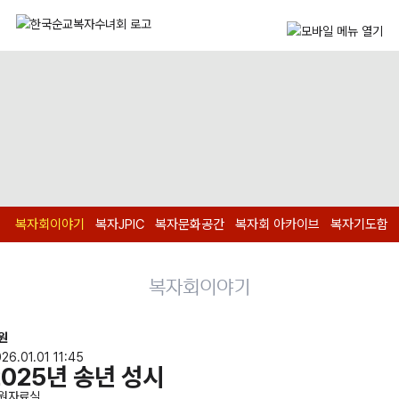
복자회이야기
복자JPIC
복자문화공간
복자회 아카이브
복자기도함
복자회이야기
원
26.01.01 11:45
2025년 송년 성시
원자료실