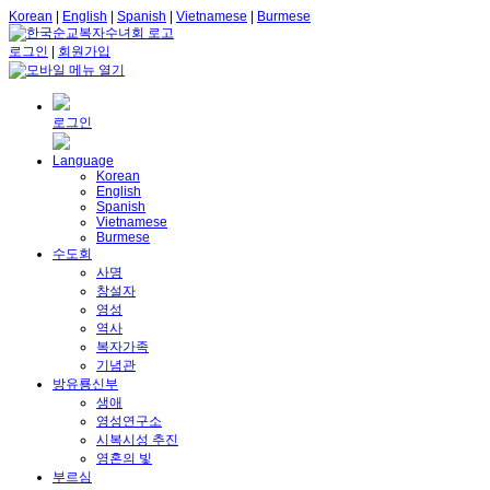
Korean
|
English
|
Spanish
|
Vietnamese
|
Burmese
로그인
|
회원가입
로그인
Language
Korean
English
Spanish
Vietnamese
Burmese
수도회
사명
창설자
영성
역사
복자가족
기념관
방유룡신부
생애
영성연구소
시복시성 추진
영혼의 빛
부르심