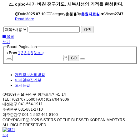
cpbc-내가 바친 전구기도, 시복시성의 기적을 완성한다.
Date
2025.07.10
Category
총원
By
총원자료실
Views
2747
Read More
검색
목록
쓰기
Board Pagination
Prev
1
2
3
4
5
Next
/ 5
GO
개인정보처리방침
이메일수집거부
오시는길
(04309) 서울 용산구 청파로47나길 14
TEL : (02)707.5500 FAX : (02)704.9606
대전관구 041-554-1911
수원관구 031-881-2710
미주준관구 001-1-562-461-8100
COPYRIGHT ⓒ 2025 SISTERS OF THE BLESSED KOREAN MARTYRS.
ALL RIGHT PRESERVED.
top