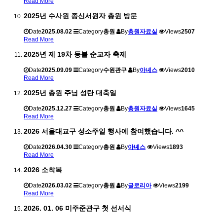
Read More
2025년 수사원 종신서원자 총원 방문
Date
2025.08.02
Category
총원
By
총원자료실
Views
2507
Read More
2025년 제 19차 등불 순교자 축제
Date
2025.09.09
Category
수원관구
By
아녜스
Views
2010
Read More
2025년 총원 주님 성탄 대축일
Date
2025.12.27
Category
총원
By
총원자료실
Views
1645
Read More
2026 서울대교구 성소주일 행사에 참여했습니다. ^^
Date
2026.04.30
Category
총원
By
아녜스
Views
1893
Read More
2026 소착복
Date
2026.03.02
Category
총원
By
글로리아
Views
2199
Read More
2026. 01. 06 미주준관구 첫 선서식