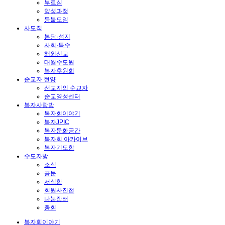
부르심
양성과정
등불모임
사도직
본당·성지
사회·특수
해외선교
대월수도원
복자후원회
순교자 현양
선교지의 순교자
순교영성센터
복자사랑방
복자회이야기
복자JPIC
복자문화공간
복자회 아카이브
복자기도함
수도자방
소식
공문
서식함
회원사진첩
나눔장터
총회
복자회이야기