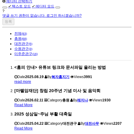
에디터 선택하기
✔
텍스트 모드
✔
에디터 모드
?
댓글 쓰기 권한이 없습니다. 로그인 하시겠습니까?
전체
(93)
총원
(68)
대전관구
(5)
수원관구
(3)
미주준관구
(16)
<홈피 안내> 유튜브 링크와 문서파일 올리는 방법
Date
2025.08.19
By
복자홈지기
Views
3991
read more
[마뗄암재단] 창립 20주년 기념 미사 및 음악회
Date
2026.02.11
Category
총원
By
레지나
Views
1930
Read More
2025 성삼일~주님 부활 대축일
Date
2025.04.22
Category
대전관구
By
대전사무
Views
2207
Read More