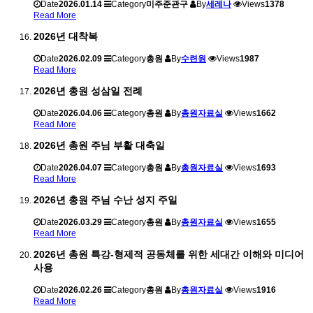
Date
2026.01.14
Category
미주준관구
By
세레나
Views
1378
Read More
2026년 대착복
Date
2026.02.09
Category
총원
By
수련원
Views
1987
Read More
2026년 총원 성삼일 전례
Date
2026.04.06
Category
총원
By
총원자료실
Views
1662
Read More
2026년 총원 주님 부활 대축일
Date
2026.04.07
Category
총원
By
총원자료실
Views
1693
Read More
2026년 총원 주님 수난 성지 주일
Date
2026.03.29
Category
총원
By
총원자료실
Views
1655
Read More
2026년 총원 특강-형제적 공동체를 위한 세대간 이해와 미디어
사용
Date
2026.02.26
Category
총원
By
총원자료실
Views
1916
Read More