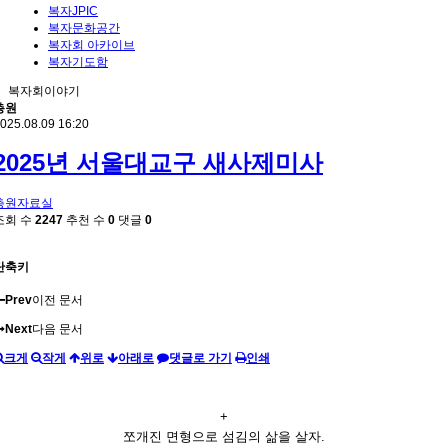
복자JPIC
복자문화공간
복자회 아카이브
복자기도함
복자회이야기
총원
025.08.09 16:20
2025년 서울대교구 새사제미사
총원자료실
조회 수
2247
추천 수
0
댓글
0
단축키
Prev
이전 문서
Next
다음 문서
크게
작게
위로
아래로
댓글로 가기
인쇄
+
쪼개진 면형으로 섬김의 삶을 살자.