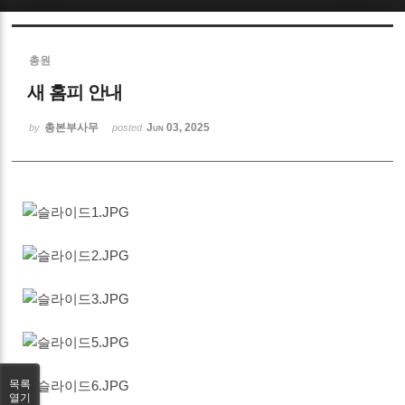
총원
새 홈피 안내
총본부사무
Jun 03, 2025
by
posted
목록
열기