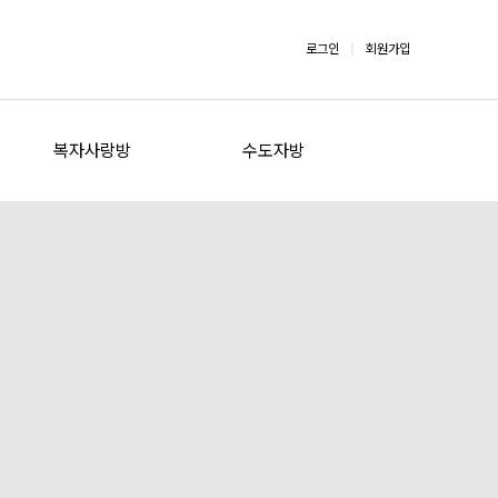
로그인
|
회원가입
복자사랑방
수도자방