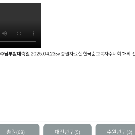
, 주님부활대축일
2025.04.23
총원자료실
한국순교복자수녀회 해외 선
by
총원
대전관구
수원관구
(68)
(5)
(3)