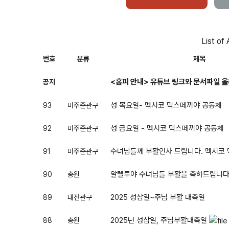
List of 
번호
분류
제목
<홈피 안내> 유튜브 링크와 문서파일 
공지
성 목요일- 멕시코 믹스떼끼야 공동체
93
미주준관구
성 금요일 - 멕시코 믹스떼끼야 공동체
92
미주준관구
수녀님들께 부활인사 드립니다. 멕시코
91
미주준관구
알렐루야 수녀님들 부활을 축하드립니다
90
총원
2025 성삼일~주님 부활 대축일
89
대전관구
2025년 성삼일, 주님부활대축일
88
총원