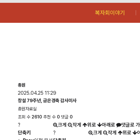
복자회이야기
총원
2025.04.25 11:29
창설 79주년, 금은경축 감사미사
총원자료실
조회 수
2610
추천 수
0
댓글
0
?
크게
작게
위로
아래로
댓글로 
단축키
?
크게
작게
위로