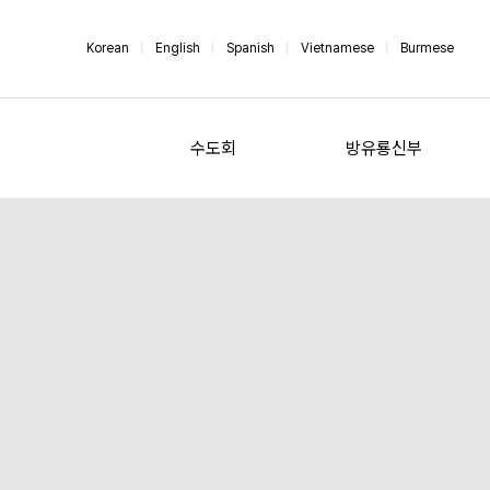
Korean
|
English
|
Spanish
|
Vietnamese
|
Burmese
수도회
방유룡신부