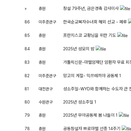
창설 79주년, 금은경축 감사미사
»
총원
한국순교복자수녀회 해외 선교 - 페루
86
미주준관구
프란치스코 교황님을 위한 기도
85
총원
2025년 성모의 밤
84
총원
가톨릭신문-마뗄암재단 암환자 무료 피정
83
총원
망고의 계절- 믹쓰떼끼야 공동체
1
82
미주준관구
성소주일-WYD와 함께하는 수도자 큰 
81
대전관구
2025년 성소주일
1
80
수원관구
2025년 무아공동체 봄 나들이
1
79
총원
공동창설자 쁘로마뗄 선종 14주기
78
총원