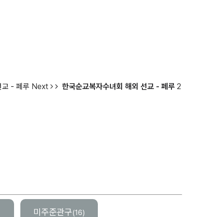
교 - 페루
Next
한국순교복자수녀회 해외 선교 - 페루
2
미주준관구
(16)