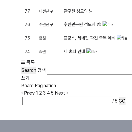
관구원 성모의 밤
77
대전관구
수원관구원 성모의 밤!
76
수원관구
프랑스, 세네갈 파견 축복 예식
75
총원
새 홈피 안내
74
총원
목록
Search
검색
쓰기
Board Pagination
Prev
1
2
3
4
5
Next
/ 5
GO