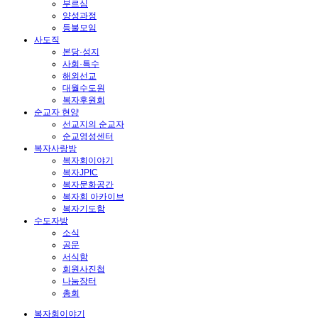
부르심
양성과정
등불모임
사도직
본당·성지
사회·특수
해외선교
대월수도원
복자후원회
순교자 현양
선교지의 순교자
순교영성센터
복자사랑방
복자회이야기
복자JPIC
복자문화공간
복자회 아카이브
복자기도함
수도자방
소식
공문
서식함
회원사진첩
나눔장터
총회
복자회이야기