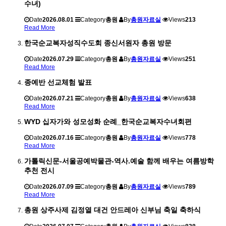
수녀)
Date
2026.08.01
Category
총원
By
총원자료실
Views
213
Read More
한국순교복자성직수도회 종신서원자 총원 방문
Date
2026.07.29
Category
총원
By
총원자료실
Views
251
Read More
종예반 선교체험 발표
Date
2026.07.21
Category
총원
By
총원자료실
Views
638
Read More
WYD 십자가와 성모성화 순례_한국순교복자수녀회편
Date
2026.07.16
Category
총원
By
총원자료실
Views
778
Read More
가톨릭신문-서울공예박물관-역사.예술 함께 배우는 여름방학
추천 전시
Date
2026.07.09
Category
총원
By
총원자료실
Views
789
Read More
총원 상주사제 김정열 대건 안드레아 신부님 축일 축하식