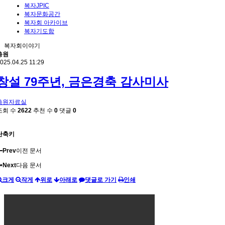
복자JPIC
복자문화공간
복자회 아카이브
복자기도함
복자회이야기
총원
025.04.25 11:29
창설 79주년, 금은경축 감사미사
총원자료실
조회 수
2622
추천 수
0
댓글
0
단축키
Prev
이전 문서
Next
다음 문서
크게
작게
위로
아래로
댓글로 가기
인쇄