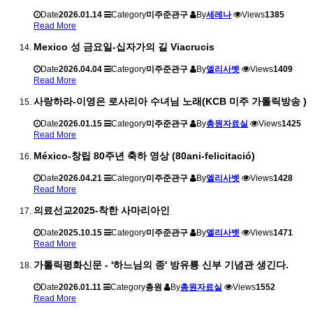
Date
2026.01.14
Category
미주준관구
By
세레나
Views
1385
Read More
Mexico 성 금요일-십자가의 길 Viacrucis
Date
2026.04.04
Category
미주준관구
By
엘리사벳
Views
1409
Read More
사랑하라-이영은 로사리아 수녀님 노래(KCB 미주 가톨릭방송 )
Date
2026.01.15
Category
미주준관구
By
총원자료실
Views
1425
Read More
México-창립 80주년 축하 영상 (80ani-felicitació)
Date
2026.04.21
Category
미주준관구
By
엘리사벳
Views
1428
Read More
의료선교2025-착한 사마리아인
Date
2025.10.15
Category
미주준관구
By
엘리사벳
Views
1471
Read More
가톨릭평화신문 - '하느님의 종' 방유룡 신부 기념관 생긴다.
Date
2026.01.11
Category
총원
By
총원자료실
Views
1552
Read More