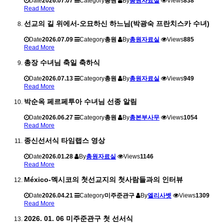
Date
2026.07.07
Category
총원
By
총원자료실
Views
838
Read More
선교의 길 위에서-오묘하신 하느님(박광숙 프란치스카 수녀)
Date
2026.07.09
Category
총원
By
총원자료실
Views
885
Read More
총장 수녀님 축일 축하식
Date
2026.07.13
Category
총원
By
총원자료실
Views
949
Read More
박순옥 페르페투아 수녀님 선종 알림
Date
2026.06.27
Category
총원
By
총본부사무
Views
1054
Read More
종신선서식 타임랩스 영상
Date
2026.01.28
By
총원자료실
Views
1146
Read More
México-멕시코의 첫선교지의 첫사람들과의 인터뷰
Date
2026.04.21
Category
미주준관구
By
엘리사벳
Views
1309
Read More
2026. 01. 06 미주준관구 첫 선서식