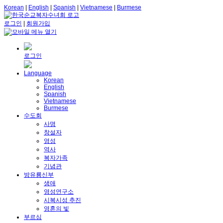
Korean
|
English
|
Spanish
|
Vietnamese
|
Burmese
로그인
|
회원가입
로그인
Language
Korean
English
Spanish
Vietnamese
Burmese
수도회
사명
창설자
영성
역사
복자가족
기념관
방유룡신부
생애
영성연구소
시복시성 추진
영혼의 빛
부르심