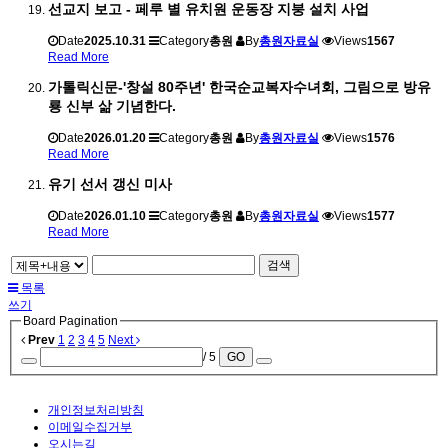
선교지 보고 - 페루 별 유치원 운동장 지붕 설치 사업
Date
2025.10.31
Category
총원
By
총원자료실
Views
1567
Read More
가톨릭신문-'창설 80주년' 한국순교복자수녀회, 그림으로 방유
룡 신부 삶 기념한다.
Date
2026.01.20
Category
총원
By
총원자료실
Views
1576
Read More
유기 선서 갱신 미사
Date
2026.01.10
Category
총원
By
총원자료실
Views
1577
Read More
검색
목록
쓰기
Board Pagination
Prev
1
2
3
4
5
Next
/ 5
GO
개인정보처리방침
이메일수집거부
오시는길