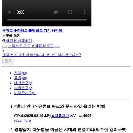
위로
아래로
댓글로 가기
인쇄
✔
댓글 쓰기
에디터 선택하기
✔
텍스트 모드
✔
에디터 모드
?
댓글 쓰기 권한이 없습니다. 로그인 하시겠습니까?
전체
(93)
총원
(68)
대전관구
(5)
수원관구
(3)
미주준관구
(16)
<홈피 안내> 유튜브 링크와 문서파일 올리는 방법
Date
2025.08.19
By
복자홈지기
Views
4006
read more
경향잡지-따듯함을 머금은 시대의 연결고리(박수란 엘리사벳