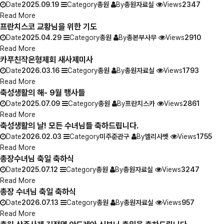
Date
2025.09.19
Category
총원
By
총원자료실
Views
2347
Read More
프란치스코 교황님을 위한 기도
Date
2025.04.29
Category
총원
By
총본부사무
Views
2910
Read More
카푸친작은형제회 새사제미사
Date
2026.03.16
Category
총원
By
총원자료실
Views
1793
Read More
축성생활의 해- 9월 행사들
Date
2025.07.09
Category
총원
By
프란치스카
Views
2861
Read More
축성생활의 날! 모든 수녀님들 축하드립니다.
Date
2026.02.03
Category
미주준관구
By
엘리사벳
Views
1755
Read More
총장수녀님 축일 축하식
Date
2025.07.12
Category
총원
By
총원자료실
Views
3247
Read More
총장 수녀님 축일 축하식
Date
2026.07.13
Category
총원
By
총원자료실
Views
957
Read More