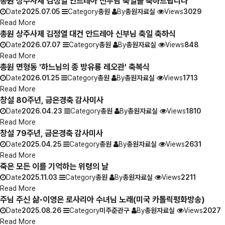
총원 상주사제 김정열 안드레아 신부님 축일을 축하드립니다
Date
2025.07.05
Category
총원
By
총원자료실
Views
3029
Read More
총원 상주사제 김정열 대건 안드레아 신부님 축일 축하식
Date
2026.07.07
Category
총원
By
총원자료실
Views
848
Read More
총원 면형동 '하느님의 종 방유룡 레오관' 축복식
Date
2026.01.25
Category
총원
By
총원자료실
Views
1713
Read More
창설 80주년, 금은경축 감사미사
Date
2026.04.23
Category
총원
By
총원자료실
Views
1810
Read More
창설 79주년, 금은경축 감사미사
Date
2025.04.25
Category
총원
By
총원자료실
Views
2631
Read More
죽은 모든 이를 기억하는 위령의 날
Date
2025.11.03
Category
총원
By
총원자료실
Views
2211
Read More
주님 주신 삶-이영은 로사리아 수녀님 노래(미국 카톨릭평화방송)
Date
2025.08.26
Category
미주준관구
By
총원자료실
Views
2027
Read More