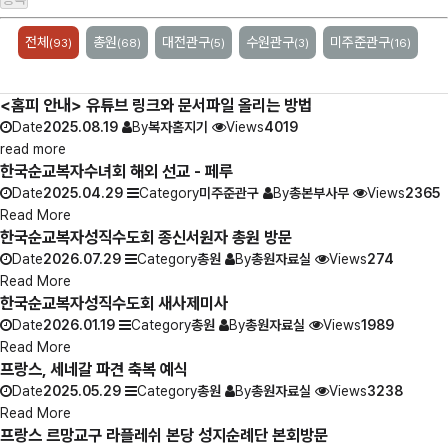
전체
총원
대전관구
수원관구
미주준관구
(93)
(68)
(5)
(3)
(16)
<홈피 안내> 유튜브 링크와 문서파일 올리는 방법
Date
2025.08.19
By
복자홈지기
Views
4019
read more
한국순교복자수녀회 해외 선교 - 페루
Date
2025.04.29
Category
미주준관구
By
총본부사무
Views
2365
Read More
한국순교복자성직수도회 종신서원자 총원 방문
Date
2026.07.29
Category
총원
By
총원자료실
Views
274
Read More
한국순교복자성직수도회 새사제미사
Date
2026.01.19
Category
총원
By
총원자료실
Views
1989
Read More
프랑스, 세네갈 파견 축복 예식
Date
2025.05.29
Category
총원
By
총원자료실
Views
3238
Read More
프랑스 르망교구 라플레쉬 본당 성지순례단 본회방문