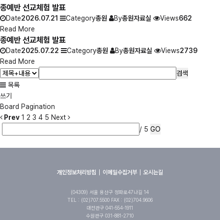
종예반 선교체험 발표
Date
2026.07.21
Category
총원
By
총원자료실
Views
662
Read More
종예반 선교체험 발표
Date
2025.07.22
Category
총원
By
총원자료실
Views
2739
Read More
검색
목록
쓰기
Board Pagination
Prev
1
2
3
4
5
Next
/ 5
GO
개인정보처리방침
이메일수집거부
오시는길
(04309) 서울 용산구 청파로47나길 14
TEL : (02)707.5500 FAX : (02)704.9606
대전관구 041-554-1911
수원관구 031-881-2710