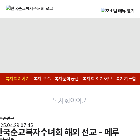
복자회이야기
복자JPIC
복자문화공간
복자회 아카이브
복자기도함
복자회이야기
주준관구
025.04.29 07:45
한국순교복자수녀회 해외 선교 - 페루
본부사무