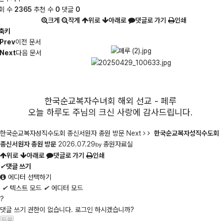
회 수
2365
추천 수
0
댓글
0
크게
작게
위로
아래로
댓글로 가기
인쇄
축키
Prev
이전 문서
Next
다음 문서
한국순교복자수녀회 해외 선교 - 페루
오늘 하루도 주님의 크신 사랑에 감사드립니다.
한국순교복자성직수도회 종신서원자 총원 방문
Next
한국순교복자성직수도회
종신서원자 총원 방문
2026.07.29
총원자료실
by
위로
아래로
댓글로 가기
인쇄
✔
댓글 쓰기
에디터 선택하기
✔
텍스트 모드
✔
에디터 모드
?
댓글 쓰기 권한이 없습니다. 로그인 하시겠습니까?