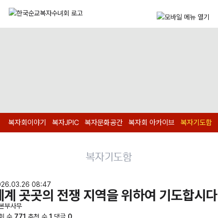
복자회이야기
복자JPIC
복자문화공간
복자회 아카이브
복자기도함
복자기도함
26.03.26 08:47
세계 곳곳의 전쟁 지역을 위하여 기도합시다
본부사무
회 수
771
추천 수
1
댓글
0