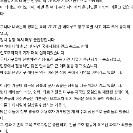
오늘날에도 레바논 인구의 약 25%가 시리아 난민으로 추정되며,
이 외에도 에티오피아, 예멘 등 여러 분쟁 지역에서 온 난민들이 함께 머물고 있습니
다.
그러나 레바논의 경제는 특히 2020년 베이루트 항구 폭발 사고 이후 크게 붕괴되
었고,
정치 상황 역시 매우 불안정합니다.
여기에 더해 최근 몇 년간 국제사회의 원조 축소로 인해
인도주의적 위기가 더욱 심화되었습니다.
국제기구들이 진행하던 식량·보건·교육 지원 사업이 중단되거나 축소되었고,
현장에서 활동하던 많은 단체들도 큰 어려움을 겪고 있습니다.
예수회 난민기구 레바논 역시 이러한 상황 속에서 사명을 이어가고 있습니다.
이러한 가운데 최근의 공습과 군사 충돌은 상황을 더욱 악화시키고 있습니다.
현재 레바논의 식량, 쉼터, 의료 지원은 대부분 자국민 중심으로 재편된 상태이며,
난민들과 이주민들은 기본적인 보호조차 받기 어려운 상황에 놓여 있습니다.
드론과 미사일이 일상을 위협하는 가운데,
많은 이들이 정부 방공호 이용조차 거부당한 채 예수회 성당으로 몰려들고 있습니
다.
그 결과 기존의 교육 프로그램은 중단되고, 긴급 구호 활동이 최우선 과제가 되었습
니다.