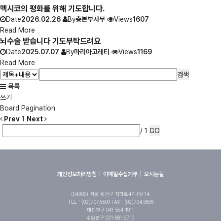
멕시코의 평화를 위해 기도합니다.
Date
2026.02.26
By
총본부사무
Views
1607
Read More
뇌수술 받습니다 기도부탁드려요
Date
2025.07.07
By
마리아고레티
Views
1169
Read More
검색
목록
쓰기
Board Pagination
Prev
1
Next
/ 1
GO
개인정보처리방침
이메일수집거부
오시는길
(04309) 서울 용산구 청파로47나길 14
TEL : (02)707.5500 FAX : (02)704.9606
대전관구 041-554-1911
수원관구 031-881-2710