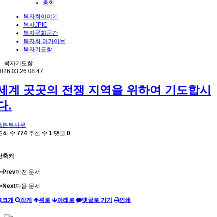
총회
복자회이야기
복자JPIC
복자문화공간
복자회 아카이브
복자기도함
복자기도함
026.03.26 08:47
세계 곳곳의 전쟁 지역을 위하여 기도합시
다.
총본부사무
조회 수
774
추천 수
1
댓글
0
단축키
Prev
이전 문서
Next
다음 문서
크게
작게
위로
아래로
댓글로 가기
인쇄