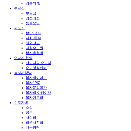
영혼의 빛
부르심
부르심
양성과정
등불모임
사도직
본당·성지
사회·특수
해외선교
대월수도원
복자후원회
순교자 현양
선교지의 순교자
순교영성센터
복자사랑방
복자회이야기
복자JPIC
복자문화공간
복자회 아카이브
복자기도함
수도자방
소식
공문
서식함
회원사진첩
나눔장터