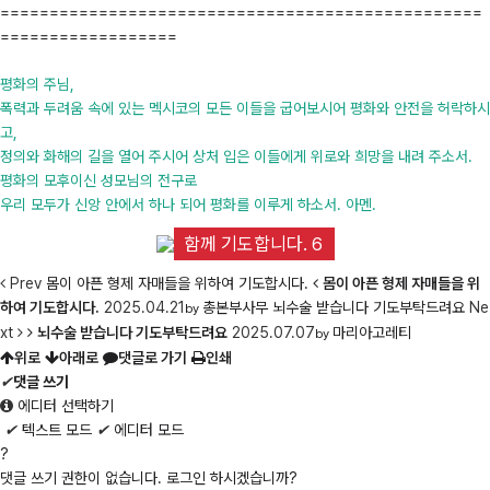
=================================================
==================
평화의 주님,
폭력과 두려움 속에 있는 멕시코의 모든 이들을 굽어보시어 평화와 안전을 허락하시
고,
정의와 화해의 길을 열어 주시어 상처 입은 이들에게 위로와 희망을 내려 주소서.
평화의 모후이신 성모님의 전구로
우리 모두가 신앙 안에서 하나 되어 평화를 이루게 하소서. 아멘.
함께 기도합니다. 6
Prev
몸이 아픈 형제 자매들을 위하여 기도합시다.
몸이 아픈 형제 자매들을 위
하여 기도합시다.
2025.04.21
총본부사무
뇌수술 받습니다 기도부탁드려요
Ne
by
xt
뇌수술 받습니다 기도부탁드려요
2025.07.07
마리아고레티
by
위로
아래로
댓글로 가기
인쇄
✔
댓글 쓰기
에디터 선택하기
✔
텍스트 모드
✔
에디터 모드
?
댓글 쓰기 권한이 없습니다. 로그인 하시겠습니까?