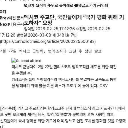
크게
작게
위로
아래로
댓글로 가기
인쇄
축키
멕시코 주교단, 국민들에게 “국가 평화 위해 기
Prev
이전 문서
도하자” 요청
Next
다음 문서
입력일 2026-02-25 17:12:26 수정일 2026-02-25
17:12:26 발행일 2026-03-08 제 3481호 7면
(https://catholictimes.org/article/20260225500183)
2월 22일 멕시코 군병력, 범죄조직과 교전 후 성명 발표
멕시코 군병력이 2월 22일 할리스코주 범죄조직원 체포를 위한 작전
을 수행한 후,
범죄조직원들이 푸에블라주와 멕시코시티를 연결하는 고속도로 통행
을 방해하기 위해 불을 지른 버스가 도로 위에 놓여 있다. OSV
[외신종합] 멕시코 주교회의는 할리스코주 신세대 범죄조직 최고 지도자인 네메시
오 루벤 오세게라 세르반테스, 일명 ‘엘 멘초’가 군병력에 의해 사망한 이후,
신자들에게 국내 평화를 위한 기도에 더욱 힘쓰고 안전 조치를 강화할 것을 요청했
다.