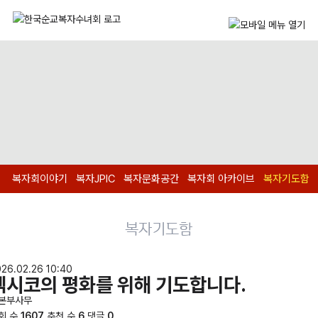
복자회이야기
복자JPIC
복자문화공간
복자회 아카이브
복자기도함
복자기도함
26.02.26 10:40
멕시코의 평화를 위해 기도합니다.
본부사무
회 수
1607
추천 수
6
댓글
0