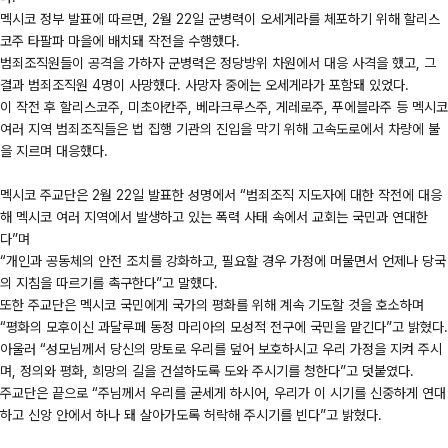
멕시코 정부 발표에 따르면, 2월 22일 군병력이 오세게라를 체포하기 위해 할리스
코주 타팔파 마을에 배치돼 작전을 수행했다.
범죄조직원들이 공격을 가하자 군병력은 정당방위 차원에서 대응 사격을 했고, 그
결과 범죄조직원 4명이 사망했다. 사망자 중에는 오세게라가 포함돼 있었다.
이 작전 후 할리스코주, 미초아칸주, 베라크루스주, 게레로주, 푸에블라주 등 멕시코
여러 지역 범죄조직들은 법 집행 기관의 진입을 막기 위해 고속도로에서 차량에 불
을 지르며 대응했다.
멕시코 주교단은 2월 22일 발표한 성명에서 “범죄조직 지도자에 대한 작전에 대응
해 멕시코 여러 지역에서 발생하고 있는 폭력 사태 속에서 교회는 국민과 연대한
다”며
“개인과 공동체의 안전 조치를 강화하고, 필요할 경우 가정에 머물면서 언제나 당국
의 지침을 따르기를 촉구한다”고 말했다.
또한 주교단은 멕시코 국민에게 국가의 평화를 위해 계속 기도할 것을 호소하며
“평화의 모후이신 과달루페 동정 마리아의 모성적 전구에 국민을 맡긴다”고 밝혔다.
아울러 “성모님께서 당신의 망토로 우리를 덮어 보호하시고 우리 가정을 지켜 주시
며, 정의와 평화, 희망의 길을 건설하도록 도와 주시기를 청한다”고 덧붙였다.
주교단은 끝으로 “주님께서 우리를 굳세게 하시어, 우리가 이 시기를 신중하게 연대
하고 신앙 안에서 하나 돼 살아가도록 허락해 주시기를 빈다”고 밝혔다.