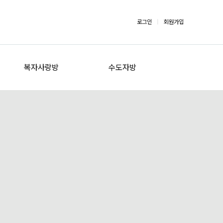
로그인
|
회원가입
복자사랑방
수도자방