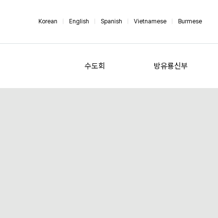
Korean
|
English
|
Spanish
|
Vietnamese
|
Burmese
수도회
방유룡신부