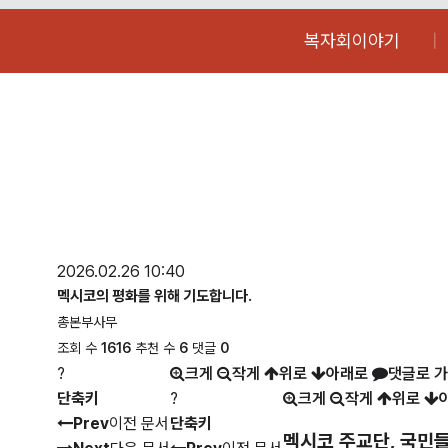
복자회이야기
2026.02.26 10:40
멕시코의 평화를 위해 기도합니다.
총본부사무
조회 수
1616
추천 수
6
댓글
0
?
크게
작게
위로
아래로
댓글로 
단축키
?
크게
작게
위로
Prev
이전 문서
단축키
멕시코 주교단, 국민들