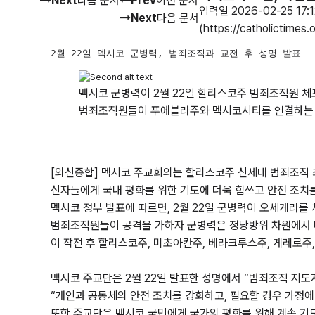
Next
다음 문서
Prev
이전 문서
입력일 2026-02-25 17:
Next
다음 문서
(https://catholictimes
2월 22일 멕시코 군병력, 범죄조직과 교전 후 성명 발표
멕시코 군병력이 2월 22일 할리스코주 범죄조직원 체
범죄조직원들이 푸에블라주와 멕시코시티를 연결하는 고속
[외신종합] 멕시코 주교회의는 할리스코주 신세대 범죄조직 최
신자들에게 국내 평화를 위한 기도에 더욱 힘쓰고 안전 조치를
멕시코 정부 발표에 따르면, 2월 22일 군병력이 오세게라를
범죄조직원들이 공격을 가하자 군병력은 정당방위 차원에서 대
이 작전 후 할리스코주, 미초아칸주, 베라크루스주, 게레로주
멕시코 주교단은 2월 22일 발표한 성명에서 “범죄조직 지도
“개인과 공동체의 안전 조치를 강화하고, 필요할 경우 가정
또한 주교단은 멕시코 국민에게 국가의 평화를 위해 계속 기