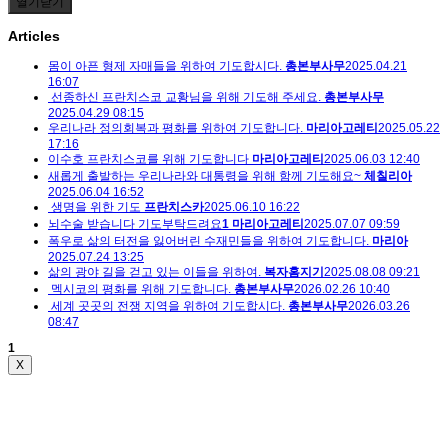
열기
닫기
Articles
몸이 아픈 형제 자매들을 위하여 기도합시다.
총본부사무
2025.04.21
16:07
선종하신 프란치스코 교황님을 위해 기도해 주세요.
총본부사무
2025.04.29 08:15
우리나라 정의회복과 평화를 위하여 기도합니다.
마리아고레티
2025.05.22
17:16
이수호 프란치스코를 위해 기도합니다
마리아고레티
2025.06.03 12:40
새롭게 출발하는 우리나라와 대통령을 위해 함께 기도해요~
체칠리아
2025.06.04 16:52
생명을 위한 기도
프란치스카
2025.06.10 16:22
뇌수술 받습니다 기도부탁드려요
1
마리아고레티
2025.07.07 09:59
폭우로 삶의 터전을 잃어버린 수재민들을 위하여 기도합니다.
마리아
2025.07.24 13:25
삶의 광야 길을 걷고 있는 이들을 위하여.
복자홈지기
2025.08.08 09:21
멕시코의 평화를 위해 기도합니다.
총본부사무
2026.02.26 10:40
세계 곳곳의 전쟁 지역을 위하여 기도합시다.
총본부사무
2026.03.26
08:47
1
X