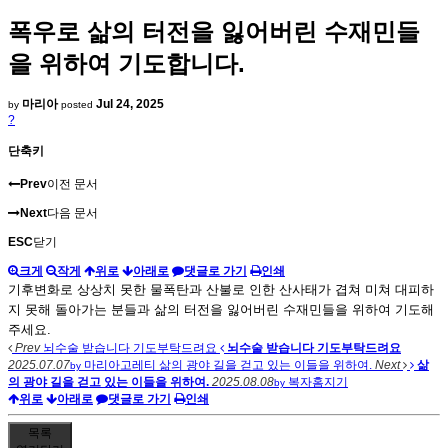
폭우로 삶의 터전을 잃어버린 수재민들
을 위하여 기도합니다.
마리아
Jul 24, 2025
by
posted
?
단축키
Prev
이전 문서
Next
다음 문서
ESC
닫기
크게
작게
위로
아래로
댓글로 가기
인쇄
기후변화로 상상치 못한 물폭탄과 산불로 인한 산사태가 겹쳐 미쳐 대피하
지 못해 돌아가는 분들과 삶의 터전을 잃어버린 수재민들을 위하여 기도해
주세요.
Prev
뇌수술 받습니다 기도부탁드려요
뇌수술 받습니다 기도부탁드려요
2025.07.07
마리아고레티
삶의 광야 길을 걷고 있는 이들을 위하여.
Next
삶
by
의 광야 길을 걷고 있는 이들을 위하여.
2025.08.08
복자홈지기
by
위로
아래로
댓글로 가기
인쇄
목록