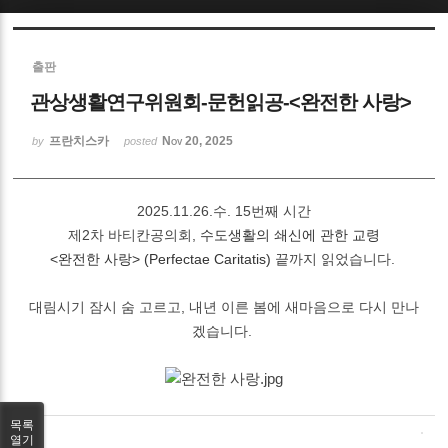
출판
관상생활연구위원회-문헌읽공-<완전한 사랑>
프란치스카
Nov 20, 2025
by
posted
2025.11.26.수. 15번째 시간
제2차 바티칸공의회,
수도생활의 쇄신에 관한 교령
<완전한 사랑> (Perfectae Caritatis)
끝까지 읽었습니다.
대림시기 잠시 숨 고르고, 내년 이른 봄에 새마음으로 다시 만나
겠습니다.
목록
열기